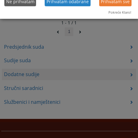
Ne prihvatam
Prihvatam odabrane
Prihvatam sve
Pokreće Klaro!
1 - 1 / 1
1
Predsjednik suda
Sudije suda
Dodatne sudije
Stručni saradnici
Službenici i namještenici