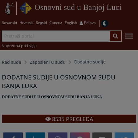
Osnovni sud u Banjoj Luci
Bosanski
Hrvatski
Srpski
Српски
English
Prijava
Napredna pretraga
Dodatne sudije
Rad suda
Zaposleni u sudu
DODATNE SUDIJE U OSNOVNOM SUDU
BANJA LUKA
DODATNE SUDIJE U OSNOVNOM SUDU BANJA LUKA
8535
PREGLEDA