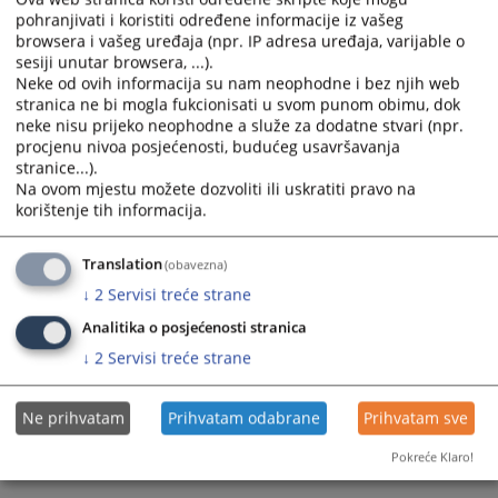
16.03.2021.
pohranjivati i koristiti određene informacije iz vašeg
calendar
calendar
browsera i vašeg uređaja (npr. IP adresa uređaja, varijable o
and
and
sesiji unutar browsera, ...).
select
select
Neke od ovih informacija su nam neophodne i bez njih web
a
a
stranica ne bi mogla fukcionisati u svom punom obimu, dok
date.
date.
neke nisu prijeko neophodne a služe za dodatne stvari (npr.
Press
Press
procjenu nivoa posjećenosti, budućeg usavršavanja
the
the
stranice...).
Na ovom mjestu možete dozvoliti ili uskratiti pravo na
question
question
korištenje tih informacija.
mark
mark
key
key
to
to
Translation
(obavezna)
get
get
↓
2
Servisi treće strane
the
the
Analitika o posjećenosti stranica
keyboard
keyboard
↓
2
Servisi treće strane
shortcuts
shortcuts
for
for
changing
changing
Ne prihvatam
Prihvatam odabrane
Prihvatam sve
dates.
dates.
Pokreće Klaro!