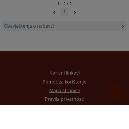
1 - 2 / 2
1
Obavještenja o nabavci
Korisni linkovi
Pomoć za korištenje
Mapa stranice
Pravila privatnosti