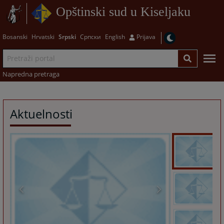
Opštinski sud u Kiseljaku
Bosanski
Hrvatski
Srpski
Српски
English
Prijava
Napredna pretraga
Aktuelnosti