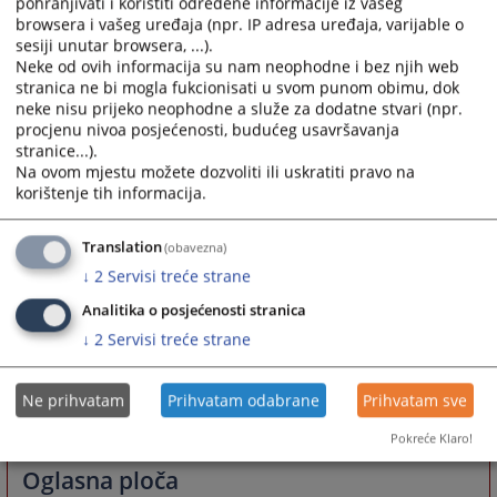
pohranjivati i koristiti određene informacije iz vašeg
Adresar advokata
browsera i vašeg uređaja (npr. IP adresa uređaja, varijable o
sesiji unutar browsera, ...).
Neke od ovih informacija su nam neophodne i bez njih web
stranica ne bi mogla fukcionisati u svom punom obimu, dok
Potvrđene optužnice
neke nisu prijeko neophodne a služe za dodatne stvari (npr.
procjenu nivoa posjećenosti, budućeg usavršavanja
stranice...).
Potvrđena optužnica
Na ovom mjestu možete dozvoliti ili uskratiti pravo na
21.05.2026.
korištenje tih informacija.
Potvrđena optužnica
Translation
(obavezna)
21.05.2026.
↓
2
Servisi treće strane
Analitika o posjećenosti stranica
Potvrđena optužnica
↓
2
Servisi treće strane
21.05.2026.
Ne prihvatam
Prihvatam odabrane
Prihvatam sve
Više
Pokreće Klaro!
Oglasna ploča