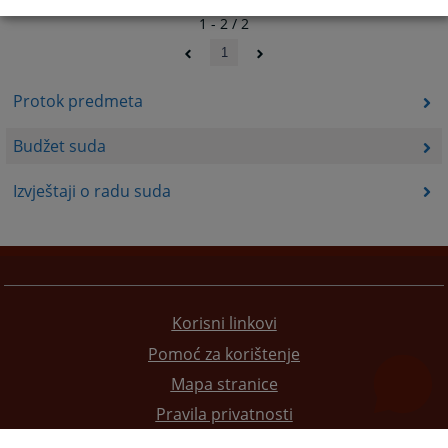
1 - 2 / 2
1
Protok predmeta
Budžet suda
Izvještaji o radu suda
Korisni linkovi
Pomoć za korištenje
Mapa stranice
Pravila privatnosti