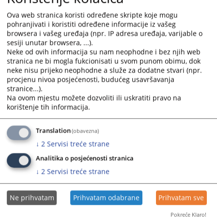
and
and
Ova web stranica koristi određene skripte koje mogu
select
select
pohranjivati i koristiti određene informacije iz vašeg
a
a
browsera i vašeg uređaja (npr. IP adresa uređaja, varijable o
date.
date.
sesiji unutar browsera, ...).
Press
Press
Neke od ovih informacija su nam neophodne i bez njih web
the
the
stranica ne bi mogla fukcionisati u svom punom obimu, dok
neke nisu prijeko neophodne a služe za dodatne stvari (npr.
question
question
procjenu nivoa posjećenosti, budućeg usavršavanja
mark
mark
stranice...).
key
key
Na ovom mjestu možete dozvoliti ili uskratiti pravo na
to
to
korištenje tih informacija.
get
get
the
the
Translation
(obavezna)
keyboard
keyboard
↓
2
Servisi treće strane
shortcuts
shortcuts
for
for
Analitika o posjećenosti stranica
changing
changing
↓
2
Servisi treće strane
dates.
dates.
Ne prihvatam
Prihvatam odabrane
Prihvatam sve
Pokreće Klaro!