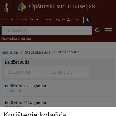
Opštinski sud u Kiseljaku
Bosanski
Hrvatski
Srpski
Српски
English
Prijava
Napredna pretraga
Budžet suda
Rad suda
Statistika suda
Budžet suda
Navigate
Navigate
Budžet za 2025. godinu
forward
forward
12.05.2025.
to
to
interact
interact
Budžet za 2024. godinu
with
with
29.03.2024.
the
the
Korištenje kolačića
calendar
calendar