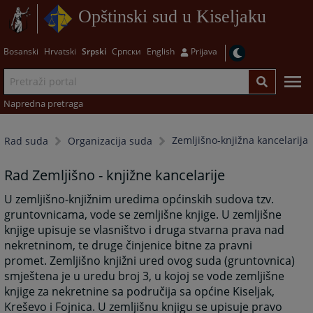
Opštinski sud u Kiseljaku
Bosanski
Hrvatski
Srpski
Српски
English
Prijava
Napredna pretraga
Zemljišno-knjižna kancelarija
Rad suda
Organizacija suda
Rad Zemljišno - knjižne kancelarije
U zemljišno-knjižnim uredima općinskih sudova tzv.
gruntovnicama, vode se zemljišne knjige. U zemljišne
knjige upisuje se vlasništvo i druga stvarna prava nad
nekretninom, te druge činjenice bitne za pravni
promet. Zemljišno knjižni ured ovog suda (gruntovnica)
smještena je u uredu broj 3, u kojoj se vode zemljišne
knjige za nekretnine sa područija sa općine Kiseljak,
Kreševo i Fojnica. U zemljišnu knjigu se upisuje pravo