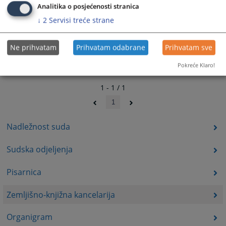
Analitika o posjećenosti stranica
↓
2
Servisi treće strane
Ne prihvatam
Prihvatam odabrane
Prihvatam sve
Pokreće Klaro!
1 - 1 / 1
1
Nadležnost suda
Sudska odjeljenja
Pisarnica
Zemljišno-knjižna kancelarija
Organigram