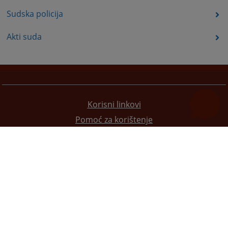
Sudska policija
Akti suda
Korisni linkovi
Pomoć za korištenje
Mapa stranice
Pravila privatnosti
Redizajn web stranice je finansirala Evropska unija. Za njen sadržaj isključivo je odgovorno
Visoko sudsko i tužilačko vijeće BiH i ona ne odražava nužno stavove Evropske unije.