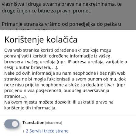
vlasništva i druga stvarna prava na nekretninama, te
druge činjenice bitne za pravni promet.
Primanje stranaka vršimo od ponedjeljka do petka u
periodu 9:00 - 14:00 sati.
Korištenje kolačića
Ova web stranica koristi određene skripte koje mogu
5101
PREGLEDA
pohranjivati i koristiti određene informacije iz vašeg
browsera i vašeg uređaja (npr. IP adresa uređaja, varijable o
sesiji unutar browsera, ...).
Neke od ovih informacija su nam neophodne i bez njih web
stranica ne bi mogla fukcionisati u svom punom obimu, dok
neke nisu prijeko neophodne a služe za dodatne stvari (npr.
procjenu nivoa posjećenosti, budućeg usavršavanja
stranice...).
Na ovom mjestu možete dozvoliti ili uskratiti pravo na
korištenje tih informacija.
Translation
(obavezna)
↓
2
Servisi treće strane