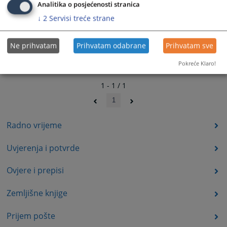
Analitika o posjećenosti stranica
↓
2
Servisi treće strane
Ne prihvatam
Prihvatam odabrane
Prihvatam sve
Pokreće Klaro!
1 - 1 / 1
1
Radno vrijeme
Uvjerenja i potvrde
Ovjere i prepisi
Zemljišne knjige
Prijem pošte