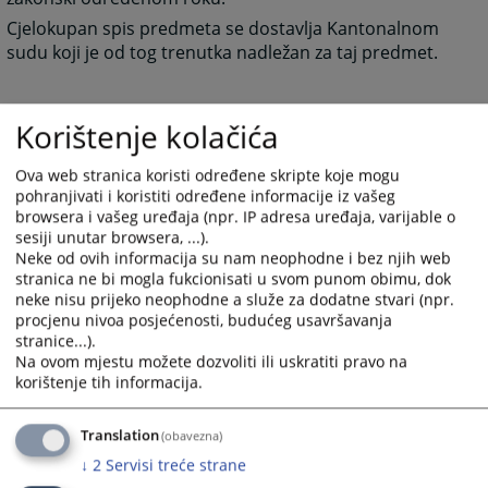
Cjelokupan spis predmeta se dostavlja Kantonalnom
sudu koji je od tog trenutka nadležan za taj predmet.
Korištenje kolačića
1645
PREGLEDA
Ova web stranica koristi određene skripte koje mogu
pohranjivati i koristiti određene informacije iz vašeg
browsera i vašeg uređaja (npr. IP adresa uređaja, varijable o
sesiji unutar browsera, ...).
Neke od ovih informacija su nam neophodne i bez njih web
stranica ne bi mogla fukcionisati u svom punom obimu, dok
neke nisu prijeko neophodne a služe za dodatne stvari (npr.
procjenu nivoa posjećenosti, budućeg usavršavanja
stranice...).
Na ovom mjestu možete dozvoliti ili uskratiti pravo na
korištenje tih informacija.
Translation
(obavezna)
↓
2
Servisi treće strane