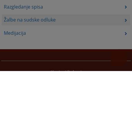
Razgledanje spisa
Žalbe na sudske odluke
Medijacija
Korisni linkovi
Pomoć za korištenje
Mapa stranice
Pravila privatnosti
Redizajn web stranice je finansirala Evropska unija. Za njen sadržaj isključivo je odgovorno