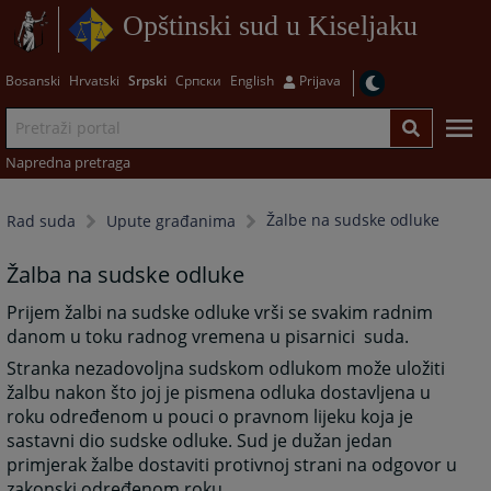
Opštinski sud u Kiseljaku
Bosanski
Hrvatski
Srpski
Српски
English
Prijava
Napredna pretraga
Žalbe na sudske odluke
Rad suda
Upute građanima
Žalba na sudske odluke
Prijem žalbi na sudske odluke vrši se svakim radnim
danom u toku radnog vremena u pisarnici suda.
Stranka nezadovoljna sudskom odlukom može uložiti
žalbu nakon što joj je pismena odluka dostavljena u
roku određenom u pouci o pravnom lijeku koja je
sastavni dio sudske odluke. Sud je dužan jedan
primjerak žalbe dostaviti protivnoj strani na odgovor u
zakonski određenom roku.