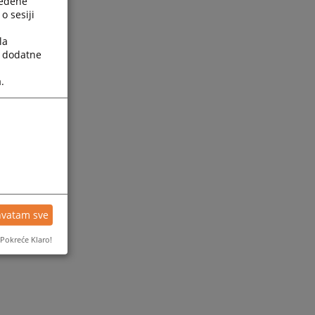
ređene
o sesiji
la
a dodatne
.
ijesti
hvatam sve
Pokreće Klaro!