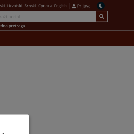
ski
Hrvatski
Srpski
Српски
English
Prijava
dna pretraga