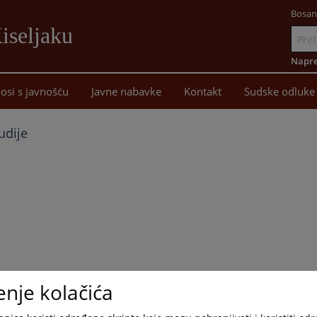
Bosan
iseljaku
Idi
na
Napre
sadržaj
osi s javnošću
Javne nabavke
Kontakt
Sudske odluke
udije
enje kolačića