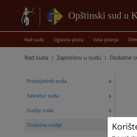
Opštinski sud u K
Rad suda
Oglasna ploča
Vaša pitanja
Odn
Dodatne s
Rad suda
Zaposleni u sudu
Predsjednik suda
Sekretar suda
Sudije suda
Korišt
Dodatne sudije