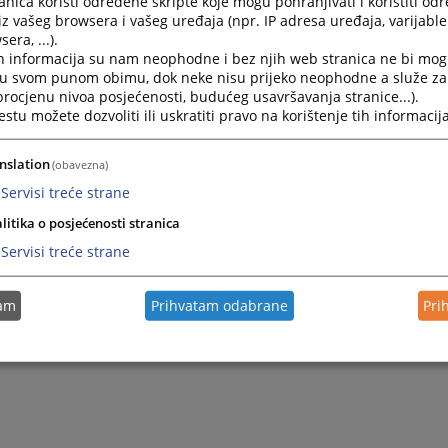
nica koristi određene skripte koje mogu pohranjivati i koristiti od
iz vašeg browsera i vašeg uređaja (npr. IP adresa uređaja, varijable 
era, ...).
h informacija su nam neophodne i bez njih web stranica ne bi mog
i u svom punom obimu, dok neke nisu prijeko neophodne a služe z
 procjenu nivoa posjećenosti, budućeg usavršavanja stranice...).
tu možete dozvoliti ili uskratiti pravo na korištenje tih informacija
nslation
(obavezna)
Servisi treće strane
Trenutno nema v
litika o posjećenosti stranica
Servisi treće strane
tam
Prihvatam odabrane
Pri