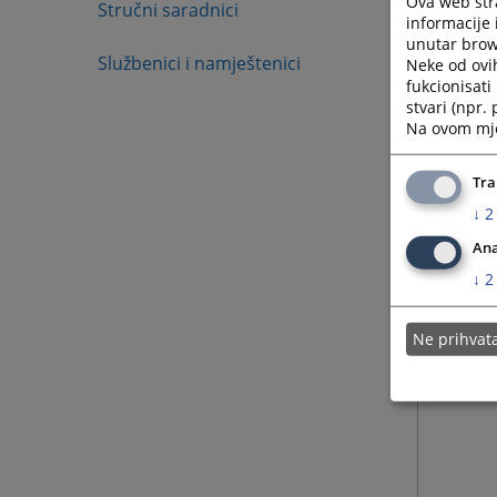
Ova web stra
Stručni saradnici
informacije 
unutar brows
Službenici i namještenici
Neke od ovi
fukcionisat
stvari (npr.
Na ovom mjes
Tra
↓
2
Ana
↓
2
Ne prihva