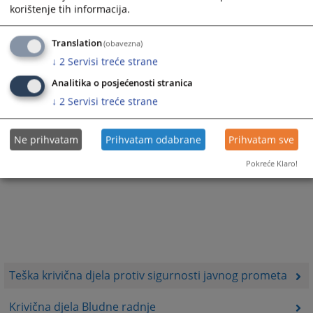
korištenje tih informacija.
Translation
(obavezna)
↓
2
Servisi treće strane
Analitika o posjećenosti stranica
↓
2
Servisi treće strane
Ne prihvatam
Prihvatam odabrane
Prihvatam sve
Pokreće Klaro!
Teška krivična djela protiv sigurnosti javnog prometa
Krivična djela Bludne radnje