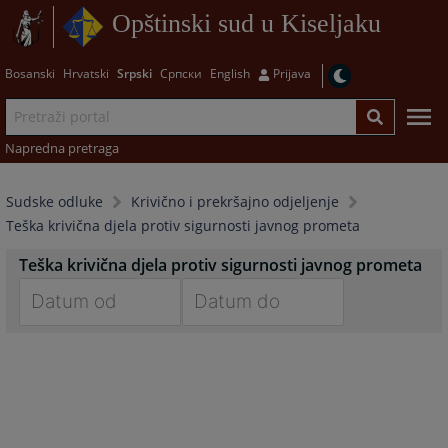
Opštinski sud u Kiseljaku
Bosanski
Hrvatski
Srpski
Српски
English
Prijava
Napredna pretraga
Sudske odluke
Krivično i prekršajno odjeljenje
Teška krivična djela protiv sigurnosti javnog prometa
Teška krivična djela protiv sigurnosti javnog prometa
Navigate
Navigate
forward
forward
to
to
interact
interact
with
with
the
the