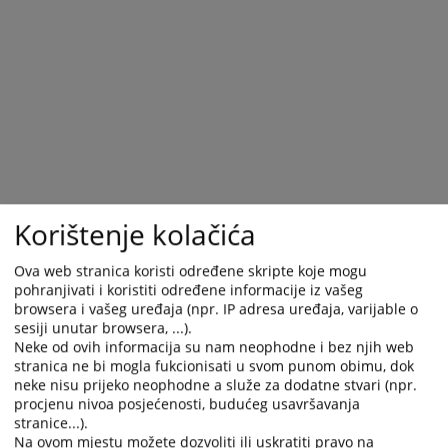
calendar
calendar
and
and
select
select
a
a
date.
date.
Press
Press
the
the
question
question
mark
mark
key
key
Korištenje kolačića
to
to
get
get
Ova web stranica koristi određene skripte koje mogu
the
the
pohranjivati i koristiti određene informacije iz vašeg
keyboard
keyboard
browsera i vašeg uređaja (npr. IP adresa uređaja, varijable o
shortcuts
shortcuts
sesiji unutar browsera, ...).
Trenutno nema vijesti
Neke od ovih informacija su nam neophodne i bez njih web
for
for
stranica ne bi mogla fukcionisati u svom punom obimu, dok
changing
changing
neke nisu prijeko neophodne a služe za dodatne stvari (npr.
dates.
dates.
procjenu nivoa posjećenosti, budućeg usavršavanja
stranice...).
Na ovom mjestu možete dozvoliti ili uskratiti pravo na