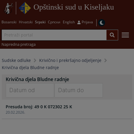
Opštinski sud u Kiseljaku
Bosanski
Hrvatski
Srpski
Српски
English
Prijava
Napredna pretraga
Sudske odluke
Krivično i prekršajno odjeljenje
Krivična djela Bludne radnje
Krivična djela Bludne radnje
Navigate
Navigate
Presuda broj: 49 0 K 072302 25 K
forward
forward
20.02.2026.
to
to
interact
interact
with
with
the
the