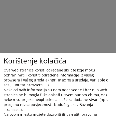
calendar
calendar
and
and
select
select
a
a
date.
date.
Press
Press
the
the
question
question
mark
mark
key
key
Korištenje kolačića
to
to
get
get
Ova web stranica koristi određene skripte koje mogu
the
the
pohranjivati i koristiti određene informacije iz vašeg
keyboard
keyboard
browsera i vašeg uređaja (npr. IP adresa uređaja, varijable o
shortcuts
shortcuts
sesiji unutar browsera, ...).
Neke od ovih informacija su nam neophodne i bez njih web
for
for
stranica ne bi mogla fukcionisati u svom punom obimu, dok
changing
changing
neke nisu prijeko neophodne a služe za dodatne stvari (npr.
dates.
dates.
procjenu nivoa posjećenosti, budućeg usavršavanja
stranice...).
Na ovom mjestu možete dozvoliti ili uskratiti pravo na