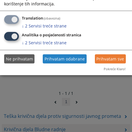
korištenje tih informacija.
Translation
(obavezna)
↓
2
Servisi treće strane
Analitika o posjećenosti stranica
↓
2
Servisi treće strane
Ne prihvatam
Prihvatam odabrane
Prihvatam sve
Pokreće Klaro!
1 - 1 / 1
1
Teška krivična djela protiv sigurnosti javnog prometa
Krivična djela Bludne radnje