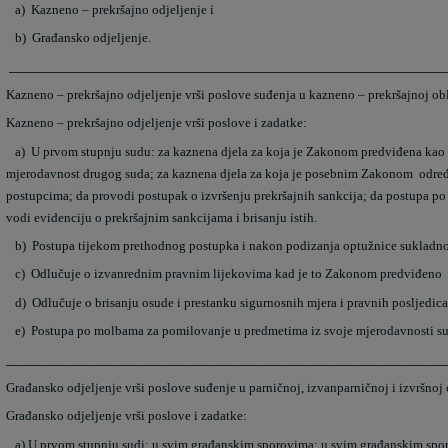
a)
Kazneno – prekršajno odjeljenje i
b)
Građansko odjeljenje.
_________________________________________________________________________
Kazneno – prekršajno odjeljenje vrši poslove suđenja u kazneno – prekršajnoj o
Kazneno – prekršajno odjeljenje vrši poslove i zadatke:
a)
U prvom stupnju sudu: za kaznena djela za koja je Zakonom predviđena kao
mjerodavnost drugog suda; za kaznena djela za koja je posebnim Zakonom određe
postupcima; da provodi postupak o izvršenju prekršajnih sankcija; da postupa po
vodi evidenciju o prekršajnim sankcijama i brisanju istih.
b)
Postupa tijekom prethodnog postupka i nakon podizanja optužnice sukladn
c)
Odlučuje o izvanrednim pravnim lijekovima kad je to Zakonom predviđeno
d)
Odlučuje o brisanju osude i prestanku sigurnosnih mjera i pravnih posljedic
e)
Postupa po molbama za pomilovanje u predmetima iz svoje mjerodavnosti s
_________________________________________________________________________
Građansko odjeljenje vrši poslove suđenje u parničnoj, izvanparničnoj i izvršno
Građansko odjeljenje vrši poslove i zadatke:
a)
U prvom stupnju sudi: u svim građanskim sporovima; u svim građanskim spo