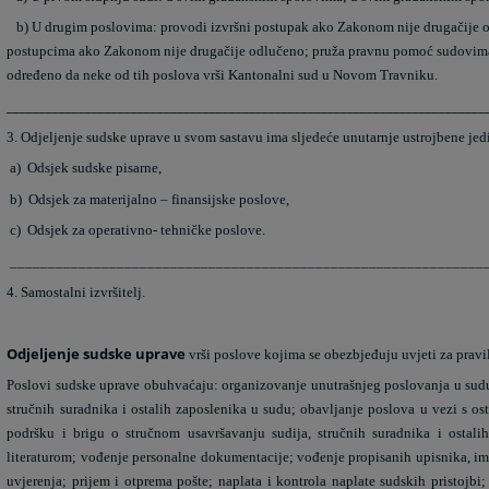
b)
U drugim poslovima: provodi izvršni postupak ako Zakonom nije drugačije o
postupcima ako Zakonom nije drugačije odlučeno; pruža pravnu pomoć sudovima
određeno da neke od tih poslova vrši Kantonalni sud u Novom Travniku.
_________________________________________________________________________
3. Odjeljenje sudske uprave u svom sastavu ima sljedeće unutarnje ustrojbene jed
a)
Odsjek sudske pisarne,
b)
Odsjek za materijalno – finansijske poslove,
c)
Odsjek za operativno- tehničke poslove.
______________________________________________________________
4. Samostalni izvršitelj.
Odjeljenje sudske uprave
vrši poslove kojima se obezbjeđuju uvjeti za pravi
Poslovi sudske uprave obuhvaćaju: organizovanje unutrašnjeg poslovanja u sudu
stručnih suradnika i ostalih zaposlenika u sudu; obavljanje poslova u vezi s os
podršku i brigu o stručnom usavršavanju sudija, stručnih suradnika i ostal
literaturom; vođenje personalne dokumentacije; vođenje propisanih upisnika, ime
uvjerenja; prijem i otprema pošte; naplata i kontrola naplate sudskih pristojbi