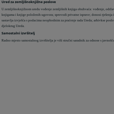
Ured za zemljišnoknjižne poslove
U zemljišnoknjižnom uredu vođenje zemljišnih knjiga obuhvaća: vođenje, održavan
knjigama i knjige položenih ugovora; sprovodi privatne isprave; donosi rješenja i
sastavlja izvješća s podacima neophodnim za praćenje rada Ureda; arhivkse poslo
djelokrug Ureda.
Samostalni izvršitelj
Radno mjesto samostalnog izvršitelja je viši stručni saradnik za odnose s javnoš