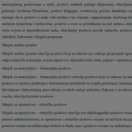
materijalnog poslovanja u sudu; poslovi sudskih pologa (depozita); obavljanje
praćenje izvršenja Proračuna; poslovi blagajne; evidencija, pečata, štambilja i
staranje da se poslovi u sudu vrše uredno i na vrijeme; organiziranje stručnog ob
sudskim tumačima i vještacima; poslovi u vezi sa pritužbama na rad sudaca, stru
vrste ovjera iz mjerodavnosti suda; obavljanje poslova javnih nabavki; poslove
određeni Zakonom i drugim propisom.
Odsjek sudske pisarne
Odsjek sudske pisarne obavlja poslove koji se odnose na vođenje propisanih upisni
odgovarajućih uvjerenja, ovjera isprava iz mjerodavnosti suda, prijem i otprema 
Odsjek za meterijalno – finansijske poslove
Odsjek za materijalno – finansijske poslove obavlja poslove koji se odnose na mat
poslova te analize podataka i dokumenata potrebnih za izradu proračuna, knjižen
likvidature i fakturiranja, provođenja izvršnih radnji sukladno Zakonu o izvrš
vozila, obavlja kurirske poslove.
Odsjek za operativno – tehničke poslove
Odsjek za operativno – tehničke poslove obavlja sve daktilografske poslove vezan
prateće administrativne, te operativne i tehničke poslove vezane za rad kod suca
poslova vezane za održavanje čistoće u Sudu, kao i poslove vezane za zaduženja 