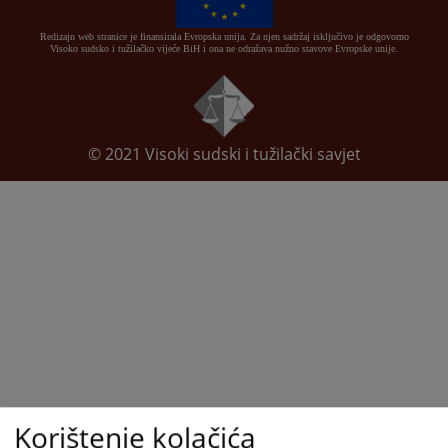
Redizajn web stranice je finansirala Evropska unija. Za njen sadržaj isključivo je odgovorno
Visoko sudsko i tužilačko vijeće BiH i ona ne odražava nužno stavove Evropske unije.
© 2021
Visoki sudski i tužilački savjet
Korištenje kolačića