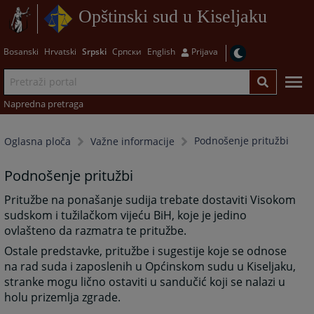
Opštinski sud u Kiseljaku
Bosanski
Hrvatski
Srpski
Српски
English
Prijava
Napredna pretraga
Podnošenje pritužbi
Oglasna ploča
Važne informacije
Podnošenje pritužbi
Pritužbe na ponašanje sudija trebate dostaviti Visokom
sudskom i tužilačkom vijeću BiH, koje je jedino
ovlašteno da razmatra te pritužbe.
Ostale predstavke, pritužbe i sugestije koje se odnose
na rad suda i zaposlenih u Općinskom sudu u Kiseljaku,
stranke mogu lično ostaviti u sandučić koji se nalazi u
holu prizemlja zgrade.