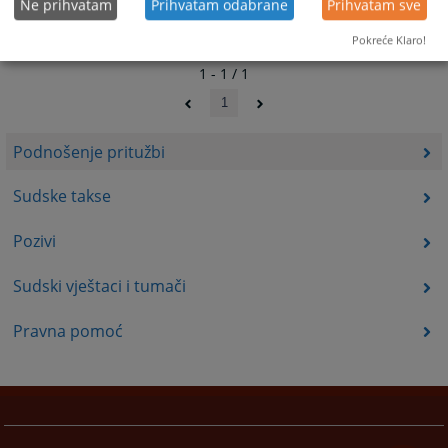
Ne prihvatam
Prihvatam odabrane
Prihvatam sve
Pokreće Klaro!
1 - 1 / 1
1
Podnošenje pritužbi
Sudske takse
Pozivi
Sudski vještaci i tumači
Pravna pomoć