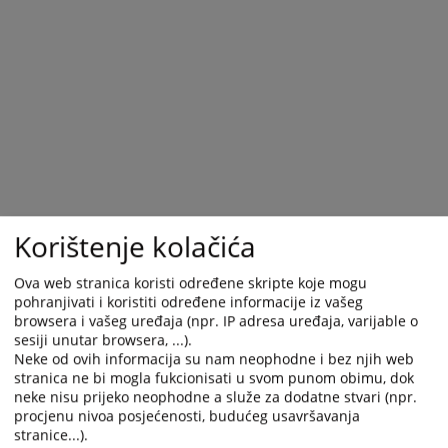
with
with
the
the
calendar
calendar
and
and
select
select
a
a
date.
date.
Press
Press
the
the
question
question
Korištenje kolačića
mark
mark
key
key
Ova web stranica koristi određene skripte koje mogu
to
to
pohranjivati i koristiti određene informacije iz vašeg
get
get
browsera i vašeg uređaja (npr. IP adresa uređaja, varijable o
the
the
sesiji unutar browsera, ...).
keyboard
keyboard
Neke od ovih informacija su nam neophodne i bez njih web
shortcuts
shortcuts
stranica ne bi mogla fukcionisati u svom punom obimu, dok
for
for
neke nisu prijeko neophodne a služe za dodatne stvari (npr.
changing
changing
procjenu nivoa posjećenosti, budućeg usavršavanja
stranice...).
dates.
dates.