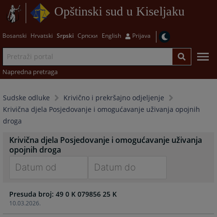
Opštinski sud u Kiseljaku
Bosanski
Hrvatski
Srpski
Српски
English
Prijava
Napredna pretraga
Sudske odluke
Krivično i prekršajno odjeljenje
Krivična djela Posjedovanje i omogućavanje uživanja opojnih
droga
Krivična djela Posjedovanje i omogućavanje uživanja
opojnih droga
Navigate
Navigate
Presuda broj: 49 0 K 079856 25 K
forward
forward
10.03.2026.
to
to
interact
interact