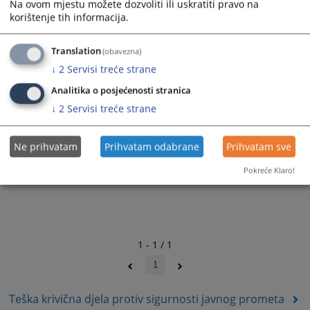
Na ovom mjestu možete dozvoliti ili uskratiti pravo na
korištenje tih informacija.
Translation
(obavezna)
↓
2
Servisi treće strane
Analitika o posjećenosti stranica
↓
2
Servisi treće strane
Ne prihvatam
Prihvatam odabrane
Prihvatam sve
Pokreće Klaro!
1 - 1 / 1
1
Teška krivična djela protiv sigurnosti javnog prometa