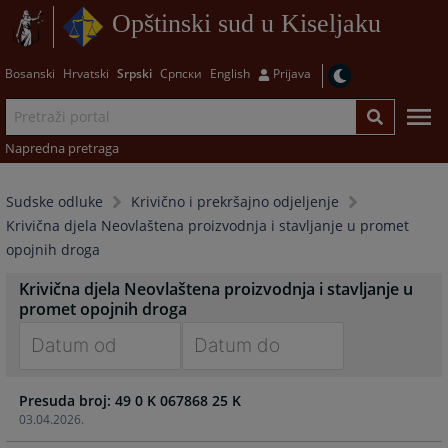
Opštinski sud u Kiseljaku
Bosanski
Hrvatski
Srpski
Српски
English
Prijava
Napredna pretraga
Sudske odluke
Krivično i prekršajno odjeljenje
Krivična djela Neovlaštena proizvodnja i stavljanje u promet
opojnih droga
Krivična djela Neovlaštena proizvodnja i stavljanje u
promet opojnih droga
Navigate
Navigate
Presuda broj: 49 0 K 067868 25 K
forward
forward
03.04.2026.
to
to
interact
interact