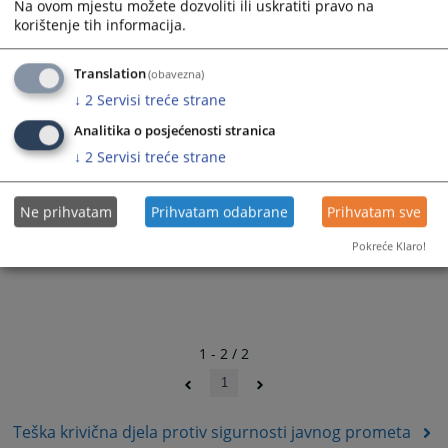
Na ovom mjestu možete dozvoliti ili uskratiti pravo na
korištenje tih informacija.
Translation
(obavezna)
↓
2
Servisi treće strane
Analitika o posjećenosti stranica
↓
2
Servisi treće strane
Ne prihvatam
Prihvatam odabrane
Prihvatam sve
Pokreće Klaro!
1 - 2 / 2
1
Teška krivična djela protiv sigurnosti javnog prometa