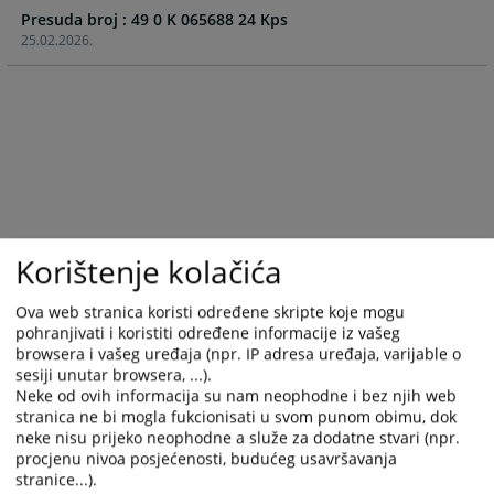
Presuda broj : 49 0 K 065688 24 Kps
with
with
25.02.2026.
the
the
calendar
calendar
and
and
select
select
a
a
date.
date.
Press
Press
the
the
question
question
Korištenje kolačića
mark
mark
key
key
Ova web stranica koristi određene skripte koje mogu
to
to
pohranjivati i koristiti određene informacije iz vašeg
get
get
browsera i vašeg uređaja (npr. IP adresa uređaja, varijable o
the
the
sesiji unutar browsera, ...).
keyboard
keyboard
Neke od ovih informacija su nam neophodne i bez njih web
shortcuts
shortcuts
stranica ne bi mogla fukcionisati u svom punom obimu, dok
for
for
neke nisu prijeko neophodne a služe za dodatne stvari (npr.
changing
changing
procjenu nivoa posjećenosti, budućeg usavršavanja
stranice...).
dates.
dates.