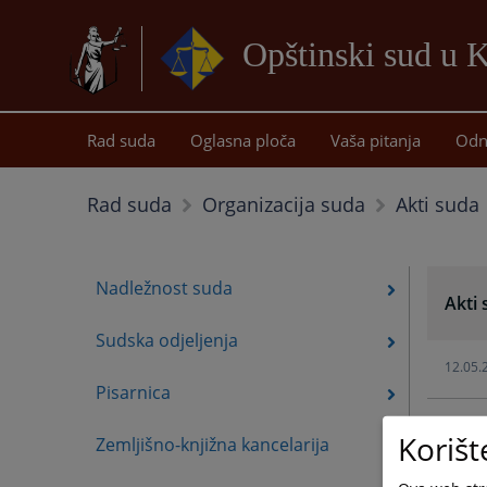
Opštinski sud u K
Rad suda
Oglasna ploča
Vaša pitanja
Odn
Akti suda
Rad suda
Organizacija suda
Nadležnost suda
Akti
Sudska odjeljenja
12.05.
Pisarnica
24.04.
Korišt
Zemljišno-knjižna kancelarija
21.01.