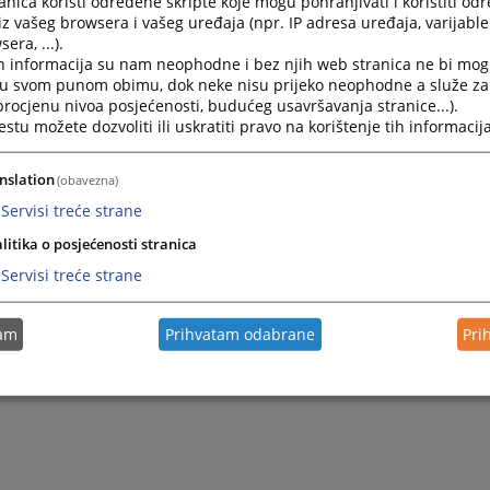
nica koristi određene skripte koje mogu pohranjivati i koristiti od
iz vašeg browsera i vašeg uređaja (npr. IP adresa uređaja, varijable 
nivou Općinskog suda u Kiseljaku.
era, ...).
h informacija su nam neophodne i bez njih web stranica ne bi mog
2025.
Pravilnik o kućnom redu Općinskog suda u Kiseljaku
i u svom punom obimu, dok neke nisu prijeko neophodne a služe z
 procjenu nivoa posjećenosti, budućeg usavršavanja stranice...).
tu možete dozvoliti ili uskratiti pravo na korištenje tih informacija
2025.
Priručnik za sudske izvršioce sa obrascima
nslation
(obavezna)
2025.
Strateški plan rada 2025-2027 i Godišnji program rada za
Servisi treće strane
litika o posjećenosti stranica
Servisi treće strane
tam
Prihvatam odabrane
Pri