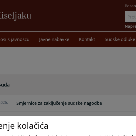
Bosan
iseljaku
Idi
na
Napre
sadržaj
osi s javnošću
Javne nabavke
Kontakt
Sudske odluke
 suda
2026.
Smjernice za zaključenje sudske nagodbe
2026.
Zakon o zaštiti prava na pravično suđenje u razumnom r
enje kolačića
2026.
Odluka o utvrđivanju predvidivih rokova za rješavanje po