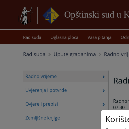
Opštinski sud u K
Rad suda
Oglasna ploča
Vaša pitanja
Odn
Radno vri
Rad suda
Upute građanima
Radno vrijeme
Rad
Uvjerenja i potvrde
Radno v
Ovjere i prepisi
07:30 - 
Korišt
Zemljišne knjige
Pauza j