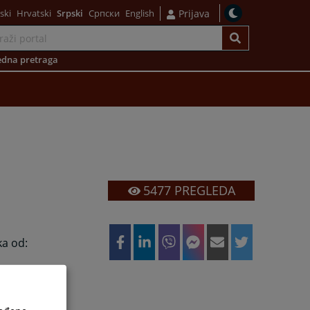
ski
Hrvatski
Srpski
Српски
English
Prijava
dna pretraga
5477
PREGLEDA
ka od: