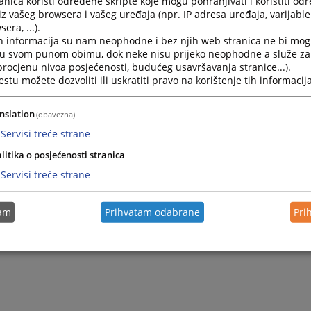
nica koristi određene skripte koje mogu pohranjivati i koristiti od
strankama obavlja se u vremenskom periodu od 9:00 - 14:00
iz vašeg browsera i vašeg uređaja (npr. IP adresa uređaja, varijable 
era, ...).
dnica ili lice koje je zamjenjuje prima stranke svakog poned
h informacija su nam neophodne i bez njih web stranica ne bi mog
i u svom punom obimu, dok neke nisu prijeko neophodne a služe z
o 11:00 sati.
 procjenu nivoa posjećenosti, budućeg usavršavanja stranice...).
tu možete dozvoliti ili uskratiti pravo na korištenje tih informacija
nslation
(obavezna)
Servisi treće strane
litika o posjećenosti stranica
Servisi treće strane
tam
Prihvatam odabrane
Pri