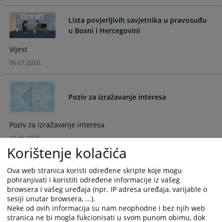
and
and
select
select
Lista povjerljivih savjetnika u pravosuđu
a
a
u Bosni i Hercegovini
date.
date.
Vijest
Press
Press
the
the
06.07.2026.
question
question
mark
mark
key
key
Poziv za izražavanje interesa
to
to
get
get
Poziv za izražavanje interesa
the
the
22.06.2026.
keyboard
keyboard
Korištenje kolačića
shortcuts
shortcuts
for
for
Održan radni sastanak predstavnika
Ova web stranica koristi određene skripte koje mogu
changing
changing
pravosudnih institucija Srednjobosanskog
pohranjivati i koristiti određene informacije iz vašeg
kantona o zakonitosti dokaza u krivičnom
dates.
dates.
browsera i vašeg uređaja (npr. IP adresa uređaja, varijable o
postupku
sesiji unutar browsera, ...).
Neke od ovih informacija su nam neophodne i bez njih web
Aktuelnost
stranica ne bi mogla fukcionisati u svom punom obimu, dok