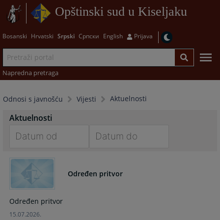
Opštinski sud u Kiseljaku
Bosanski
Hrvatski
Srpski
Српски
English
Prijava
Napredna pretraga
Aktuelnosti
Odnosi s javnošću
Vijesti
Aktuelnosti
Navigate
Navigate
forward
forward
Određen pritvor
to
to
interact
interact
with
with
Određen pritvor
the
the
15.07.2026.
calendar
calendar