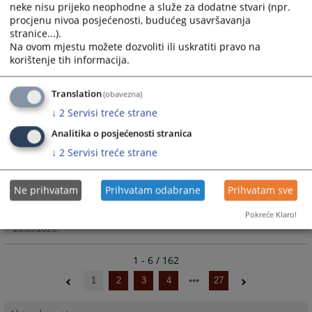
09.06.2026.
neke nisu prijeko neophodne a služe za dodatne stvari (npr.
procjenu nivoa posjećenosti, budućeg usavršavanja
stranice...).
Izrečene zaštitne mjere D.M.
Na ovom mjestu možete dozvoliti ili uskratiti pravo na
korištenje tih informacija.
Zaštitne mjere
Translation
(obavezna)
29.05.2026.
↓
2
Servisi treće strane
POTPISAN MEMORANDUM O SARADNJI
Analitika o posjećenosti stranica
IZMEĐU OPĆINSKOG SUDA U KISELJAKU I
↓
2
Servisi treće strane
VISOKE ŠKOLE ˝CEPS – CENTAR ZA
POSLOVNE STUDIJE˝
Ne prihvatam
Prihvatam odabrane
Prihvatam sve
Vijest
Pokreće Klaro!
20.05.2026.
1 - 6 / 162
1
2
3
4
27