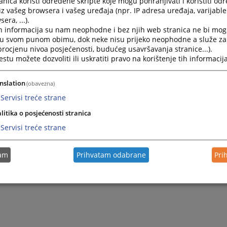
nica koristi određene skripte koje mogu pohranjivati i koristiti od
 se upriliči sastanak ili da se vrši pismena prepiska, tak da 
iz vašeg browsera i vašeg uređaja (npr. IP adresa uređaja, varijable 
a može ocijeniti pozitivno.
era, ...).
h informacija su nam neophodne i bez njih web stranica ne bi mog
vanje novih sudskih policajaca vrši Vrhovni sud F BIH, a rad 
i u svom punom obimu, dok neke nisu prijeko neophodne a služe z
an je zakonom o sudskoj policiji.
 procjenu nivoa posjećenosti, budućeg usavršavanja stranice...).
tu možete dozvoliti ili uskratiti pravo na korištenje tih informacija
nslation
(obavezna)
Servisi treće strane
litika o posjećenosti stranica
Servisi treće strane
tam
Prihvatam odabrane
Pri