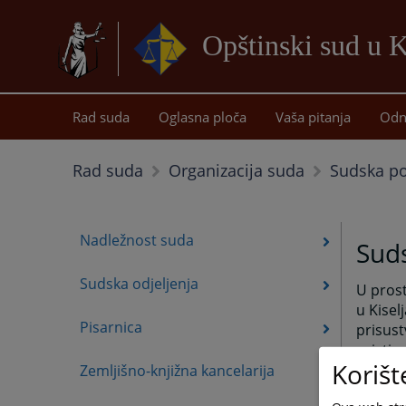
Opštinski sud u K
Rad suda
Oglasna ploča
Vaša pitanja
Odn
Sudska pol
Rad suda
Organizacija suda
Nadležnost suda
Suds
Sudska odjeljenja
U prost
u Kisel
Pisarnica
prisust
asistir
Korišt
Općins
Zemljišno-knjižna kancelarija
Predsje