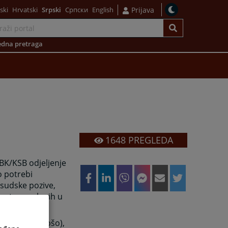
ski
Hrvatski
Srpski
Српски
English
Prijava
dna pretraga
1648
PREGLEDA
SBK/KSB odjeljenje
o potrebi
 sudske pozive,
nost zaposlenih u
je (Senad Grošo),