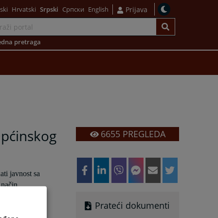
ski
Hrvatski
Srpski
Српски
English
Prijava
dna pretraga
Općinskog
6655
PREGLEDA
ti javnost sa
 način.
vam potrebne.
Prateći dokumenti