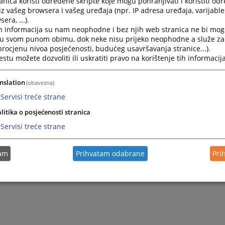
nica koristi određene skripte koje mogu pohranjivati i koristiti od
iz vašeg browsera i vašeg uređaja (npr. IP adresa uređaja, varijable 
era, ...).
h informacija su nam neophodne i bez njih web stranica ne bi mog
i u svom punom obimu, dok neke nisu prijeko neophodne a služe z
 procjenu nivoa posjećenosti, budućeg usavršavanja stranice...).
tu možete dozvoliti ili uskratiti pravo na korištenje tih informacija
nslation
(obavezna)
Servisi treće strane
litika o posjećenosti stranica
Servisi treće strane
tam
Prihvatam odabrane
Pri