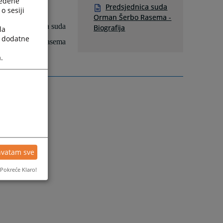
ređene
Predsjednica suda
o sesiji
Orman Šerbo Rasema -
Predsjednica suda
Biografija
la
a dodatne
Orman Šerbo Rasema
.
hvatam sve
Pokreće Klaro!