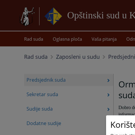
Opštinski sud u K
Rad suda
Oglasna ploča
Vaša pitanja
Odn
Predsjedn
Rad suda
Zaposleni u sudu
Predsjednik suda
Orm
suda
Sekretar suda
Dobro do
Sudije suda
informac
Korišt
Dodatne sudije
Nadam se
Vaša miš