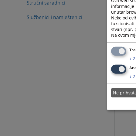
Ova web stra
Stručni saradnici
informacije 
unutar brows
Službenici i namještenici
Neke od ovi
fukcionisat
stvari (npr.
Na ovom mjes
Tra
↓
2
Ana
↓
2
Ne prihva