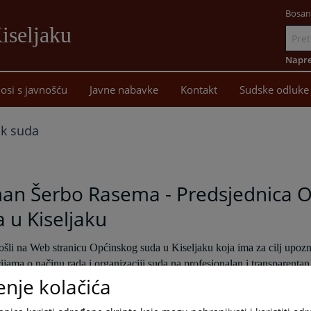
Bosan
iseljaku
Idi
na
Napre
sadržaj
osi s javnošću
Javne nabavke
Kontakt
Sudske odluke
ik suda
an Šerbo Rasema - Predsjednica 
 u Kiseljaku
šli na Web stranicu Općinskog suda u Kiseljaku koja ima za cilj upozna
ijama o načinu rada i organizaciji suda na profesionalan i transparentan
enje kolačića
 da ćete posjetom našoj Web stranici pronaći sve informacije koje su 
ljenja, prijedloge, sugestije možete dostaviti putem e-maila