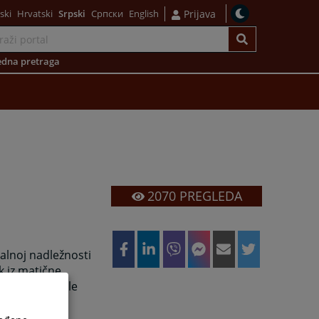
ski
Hrvatski
Srpski
Српски
English
Prijava
dna pretraga
2070
PREGLEDA
alnoj nadležnosti
k iz matične
 itd, da bi bile
POSTILLE
znosi
20 KM.