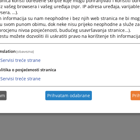
nica koristi određene skripte koje mogu pohranjivati i koristiti od
iz vašeg browsera i vašeg uređaja (npr. IP adresa uređaja, varijable 
era, ...).
h informacija su nam neophodne i bez njih web stranica ne bi mog
i u svom punom obimu, dok neke nisu prijeko neophodne a služe z
 procjenu nivoa posjećenosti, budućeg usavršavanja stranice...).
tu možete dozvoliti ili uskratiti pravo na korištenje tih informacija
nslation
(obavezna)
Servisi treće strane
litika o posjećenosti stranica
Servisi treće strane
tam
Prihvatam odabrane
Pri