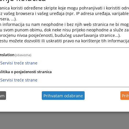
nica koristi određene skripte koje mogu pohranjivati i koristiti od
iz vašeg browsera i vašeg uređaja (npr. IP adresa uređaja, varijable 
era, ...).
h informacija su nam neophodne i bez njih web stranica ne bi mog
i u svom punom obimu, dok neke nisu prijeko neophodne a služe z
 procjenu nivoa posjećenosti, budućeg usavršavanja stranice...).
tu možete dozvoliti ili uskratiti pravo na korištenje tih informacija
nslation
(obavezna)
Servisi treće strane
litika o posjećenosti stranica
Trenutno nema v
Servisi treće strane
tam
Prihvatam odabrane
Pri