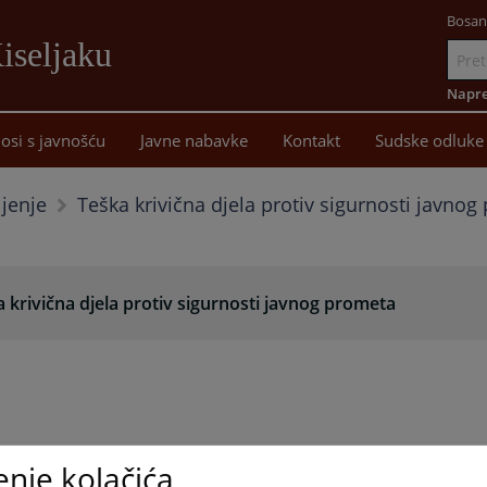
Bosan
iseljaku
Idi
na
Napre
sadržaj
osi s javnošću
Javne nabavke
Kontakt
Sudske odluke
Teška krivična djela protiv sigurnosti javno
ljenje
 krivična djela protiv sigurnosti javnog prometa
enje kolačića