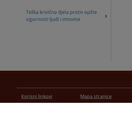
Teška krivična djela protiv opšte
sigurnosti ljudi i imovine
Korisni linkovi
Mapa stranice
Pomoć za korištenje
Pravila privatnosti