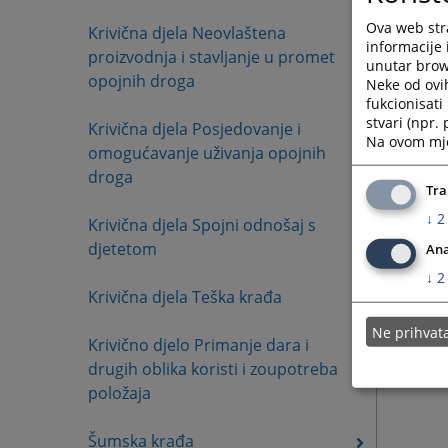
Ova web stra
Krivična djela Neovlaštena
informacije 
proizvodnja i stavljanje u promet
unutar brows
opojnih droga
Neke od ovi
fukcionisat
stvari (npr.
Krivična djela Posjedovanje i
Na ovom mjes
omogućavanje uživanja opojnih
droga
Tra
↓
2
Krivična djela Spojni odnošaj s
djetetom
Ana
↓
2
Krivična djela Teška krađa
Ne prihva
Krivično djelo Primanje dara i
drugih oblika koristi i zoupotreba
položaja
Šumska krađa