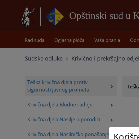
Opštinski sud u K
Rad suda
Oglasna ploča
Vaša pitanja
Odn
Sudske odluke
Krivično i prekršajno odje
Teška krivična djela protiv
Teška
sigurnosti javnog prometa
Krivična djela Bludne radnje
Krivična djela Nasilje u porodici
Korišt
Krivična djela Nasilničko ponašanje