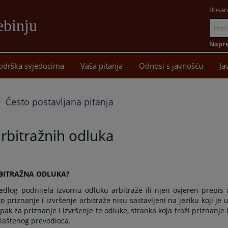
Bosan
ebinju
Idi
na
Napre
sadržaj
odrška svjedocima
Vaša pitanja
Odnosi s javnošću
Ja
Često postavljana pitanja
arbitražnih odluka
ARBITRAŽNA ODLUKA?
jedlog podnijela izvornu odluku arbitraže ili njen ovjeren prepis 
o priznanje i izvršenje arbitraže nisu sastavljeni na jeziku koji je 
k za priznanje i izvršenje te odluke, stranka koja traži priznanje 
vlaštenog prevodioca.