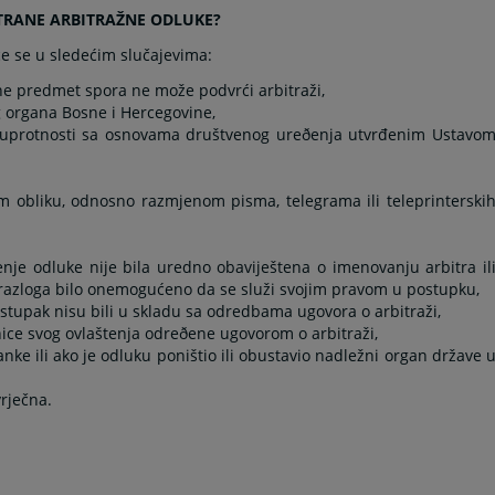
 STRANE ARBITRAŽNE ODLUKE?
će se u sledećim slučajevima:
ne predmet spora ne može podvrći arbitraži,
og organa Bosne i Hercegovine,
 u suprotnosti sa osnovama društvenog ureðenja utvrđenim Ustavo
om obliku, odnosno razmjenom pisma, telegrama ili teleprinterski
šenje odluke nije bila uredno obaviještena o imenovanju arbitra il
g razloga bilo onemogućeno da se služi svojim pravom u postupku,
ostupak nisu bili u skladu sa odredbama ugovora o arbitraži,
nice svog ovlaštenja odreðene ugovorom o arbitraži,
anke ili ako je odluku poništio ili obustavio nadležni organ države 
vrječna.