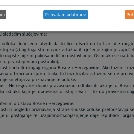
 43/82, 72/82)
tam
Prihvatam odabrane
Pri
u sledećim slučajevima:
 odluka donesena utvrdi da to lice utvrdi da to lice nije mogl
tupku (zbog toga što mu poziv, tužba ili rješenje kojim je započe
to uopšte nije ni pokušano lično dostavljanje. Osim ako se na bil
vari u prvostepenom postupku),
žnost suda ili drugog organa Bosne i Hercegovine. Ako tuženi traž
na u bračnom sporu ili ako to traži tužilac a tuženi se ne protivi
nije smetnja za priznavanje te odluke,
sne i Hercegovine donio pravosnažnu odluku ili ako je u Bosni 
a odluka koja je donesena u istoj stvari, i to do pravosnažno
rðenim u Ustavu Bosne i Hercegovine,
osti u pogledu priznavanja strane sudske odluke pretpostavlja s
e u postojanje te uzajamnosti,objašnjenje daje republički orga