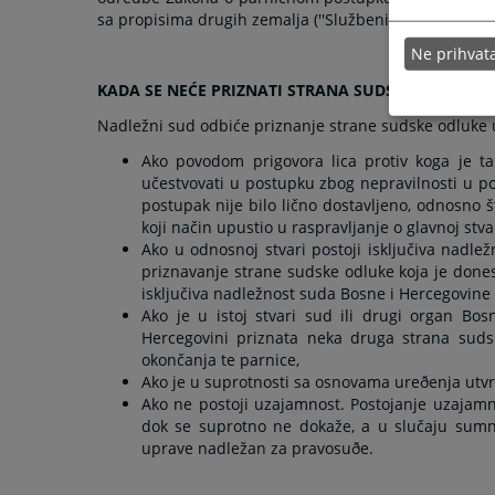
sa propisima drugih zemalja (''Službeni list SFRJ'' broj
Ne prihva
KADA SE NEĆE PRIZNATI STRANA SUDSKA ODLUKA?
Nadležni sud odbiće priznanje strane sudske odluke 
Ako povodom prigovora lica protiv koga je ta
učestvovati u postupku zbog nepravilnosti u pos
postupak nije bilo lično dostavljeno, odnosno š
koji način upustio u raspravljanje o glavnoj st
Ako u odnosnoj stvari postoji isključiva nadle
priznavanje strane sudske odluke koja je donese
isključiva nadležnost suda Bosne i Hercegovine 
Ako je u istoj stvari sud ili drugi organ Bo
Hercegovini priznata neka druga strana sudsk
okončanja te parnice,
Ako je u suprotnosti sa osnovama ureðenja utv
Ako ne postoji uzajamnost. Postojanje uzajamn
dok se suprotno ne dokaže, a u slučaju sumnj
uprave nadležan za pravosuðe.