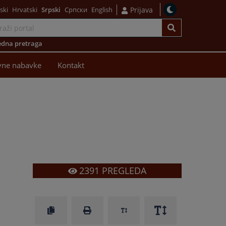
ski
Hrvatski
Srpski
Српски
English
Prijava
dna pretraga
vne nabavke
Kontakt
2391
PREGLEDA
i
u
i