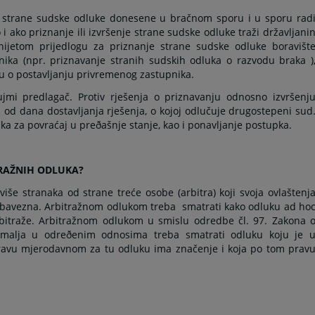
e strane sudske odluke donesene u bračnom sporu i u sporu rad
 i ako priznanje ili izvršenje strane sudske odluke traži državljani
ijetom prijedlogu za priznanje strane sudske odluke boravišt
ka (npr. priznavanje stranih sudskih odluka o razvodu braka )
 o postavljanju privremenog zastupnika.
mi predlagač. Protiv rješenja o priznavanju odnosno izvršenj
 od dana dostavljanja rješenja, o kojoj odlučuje drugostepeni sud
pka za povraćaj u preðašnje stanje, kao i ponavljanje postupka.
TRAŽNIH ODLUKA?
iše stranaka od strane treće osobe (arbitra) koji svoja ovlaštenj
h obavezna. Arbitražnom odlukom treba
smatrati kako odluku ad ho
arbitraže. Arbitražnom odlukom u smislu odredbe čl. 97. Zakona 
emalja u odreðenim odnosima treba smatrati odluku koju je 
pravu mjerodavnom za tu odluku ima značenje i koja po tom prav