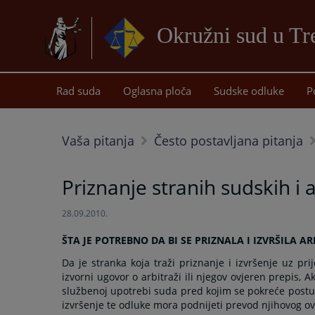
Okružni sud u Tr
Rad suda
Oglasna ploča
Sudske odluke
P
Vaša pitanja
Često postavljana pitanja
Priznanje stranih sudskih i 
28.09.2010.
ŠTA JE POTREBNO DA BI SE PRIZNALA I IZVRŠILA 
Da je stranka koja traži priznanje i izvršenje uz pri
izvorni ugovor o arbitraži ili njegov ovjeren prepis, Ak
službenoj upotrebi suda pred kojim se pokreće postupa
izvršenje te odluke mora podnijeti prevod njihovog o