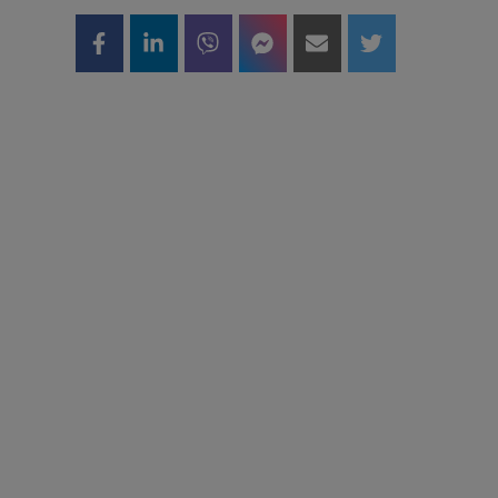
m
h
i
u