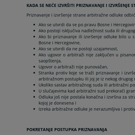
KADA SE NEĆE IZVRŠITI PRIZNAVANJE I IZVRŠENJE
Priznavanje i izvršenje strane arbitražne odluke odbi
Ako se utvrdi da se po pravu Bosne i Hercegovi
Ako postoji isključiva nadležnost suda ili drug
Ako bi priznavanje ili izvršenje odluke bilo
Bosne i Hercegovine,
Ako se utvrdi da ne postoji uzajamnost,
Ako ugovor o arbitraži nije zaključen u pisan
saopštenja,
Ugovor o arbitraži nije punovažan,
Stranka protiv koje se traži priznavanje i izvr
arbitražnom postupku ili joj je iz nekog drugo
Ukoliko sastav arbitražnog suda ili arbitražni p
U slučajevima kad arbitražni sud prekorači gra
Odluka još nije postala konačna i izvršna za str
kojoj je donesena i
Izreka arbitražne odluke je nerazumljiva i proti
POKRETANJE POSTUPKA PRIZNAVANJA