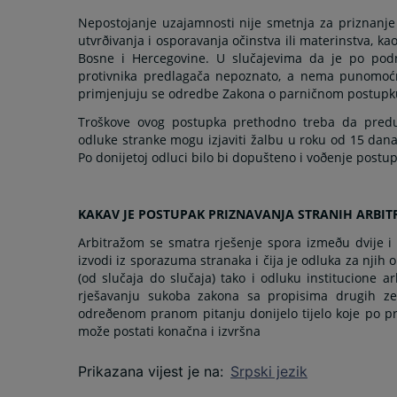
Nepostojanje uzajamnosti nije smetnja za priznanj
utvrðivanja i osporavanja očinstva ili materinstva, kao
Bosne i Hercegovine. U slučajevima da je po podn
protivnika predlagača nepoznato, a nema punomoćni
primjenjuju se odredbe Zakona o parničnom postupku
Troškove ovog postupka prethodno treba da preduj
odluke stranke mogu izjaviti žalbu u roku od 15 dana
Po donijetoj odluci bilo bi dopušteno i voðenje postu
KAKAV JE POSTUPAK PRIZNAVANJA STRANIH ARBI
Arbitražom se smatra rješenje spora izmeðu dvije i v
izvodi iz sporazuma stranaka i čija je odluka za nji
(od slučaja do slučaja) tako i odluku institucione 
rješavanju sukoba zakona sa propisima drugih z
odreðenom pranom pitanju donijelo tijelo koje po 
može postati konačna i izvršna
Prikazana vijest je na
:
Srpski jezik