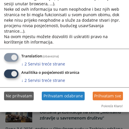
Trebinju...
sesiji unutar browsera, ...).
Neke od ovih informacija su nam neophodne i bez njih web
06.07.2026.
stranica ne bi mogla fukcionisati u svom punom obimu, dok
neke nisu prijeko neophodne a služe za dodatne stvari (npr.
procjenu nivoa posjećenosti, budućeg usavršavanja
Javni konkurs
stranice...).
Na ovom mjestu možete dozvoliti ili uskratiti pravo na
korištenje tih informacija.
Javni konkurs za prijem sudijskog pripravnika u Okružnom
sudu u Trebinju.
Translation
(obavezna)
24.06.2026.
↓
2
Servisi treće strane
Analitika o posjećenosti stranica
↓
2
Servisi treće strane
Ne prihvatam
Prihvatam odabrane
Prihvatam sve
10.06.2026.
Pokreće Klaro!
Održana prezentacija na temu „Mentalno
zdravlje u savremenom društvu“
Dana 3.6.2026. godine u Okružnom sudu u Trebinju održana