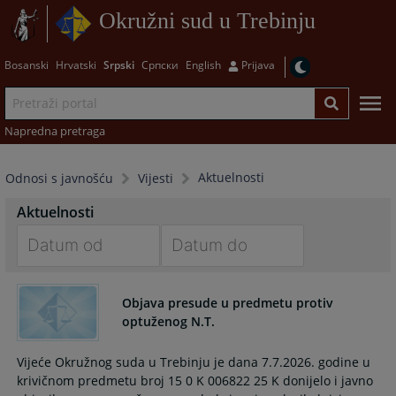
Okružni sud u Trebinju
Bosanski
Hrvatski
Srpski
Српски
English
Prijava
Napredna pretraga
Aktuelnosti
Odnosi s javnošću
Vijesti
Aktuelnosti
Navigate
Navigate
forward
forward
Objava presude u predmetu protiv
to
to
optuženog N.T.
interact
interact
with
with
Vijeće Okružnog suda u Trebinju je dana 7.7.2026. godine u
the
the
krivičnom predmetu broj 15 0 K 006822 25 K donijelo i javno
calendar
calendar