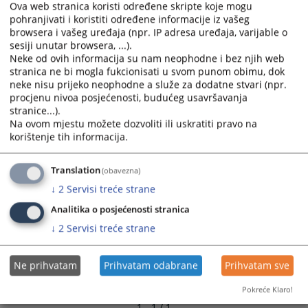
Ova web stranica koristi određene skripte koje mogu
and
and
pohranjivati i koristiti određene informacije iz vašeg
select
select
browsera i vašeg uređaja (npr. IP adresa uređaja, varijable o
a
a
sesiji unutar browsera, ...).
date.
date.
Neke od ovih informacija su nam neophodne i bez njih web
Press
Press
stranica ne bi mogla fukcionisati u svom punom obimu, dok
neke nisu prijeko neophodne a služe za dodatne stvari (npr.
the
the
procjenu nivoa posjećenosti, budućeg usavršavanja
question
question
stranice...).
mark
mark
Na ovom mjestu možete dozvoliti ili uskratiti pravo na
key
key
korištenje tih informacija.
to
to
get
get
Translation
(obavezna)
the
the
↓
2
Servisi treće strane
keyboard
keyboard
shortcuts
shortcuts
Analitika o posjećenosti stranica
for
for
↓
2
Servisi treće strane
changing
changing
dates.
dates.
Ne prihvatam
Prihvatam odabrane
Prihvatam sve
Pokreće Klaro!
1 - 1 / 1