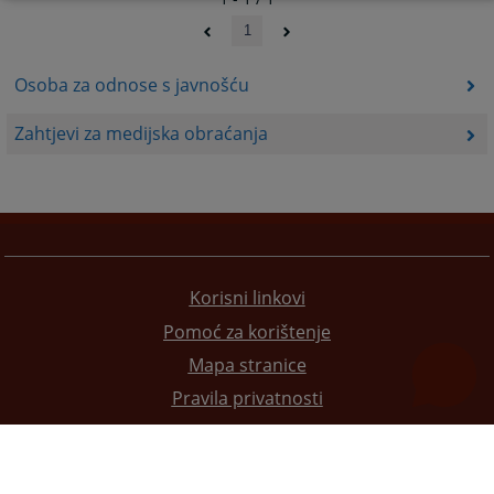
1
Osoba za odnose s javnošću
Zahtjevi za medijska obraćanja
Korisni linkovi
Pomoć za korištenje
Mapa stranice
Pravila privatnosti