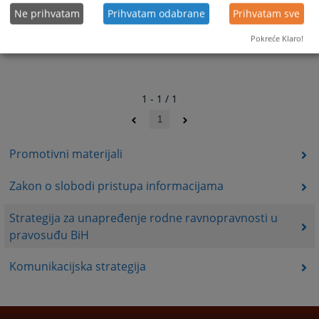
Ne prihvatam
Prihvatam odabrane
Prihvatam sve
Pokreće Klaro!
1 - 1 / 1
1
Promotivni materijali
Zakon o slobodi pristupa informacijama
Strategija za unapređenje rodne ravnopravnosti u
pravosuđu BiH
Komunikacijska strategija