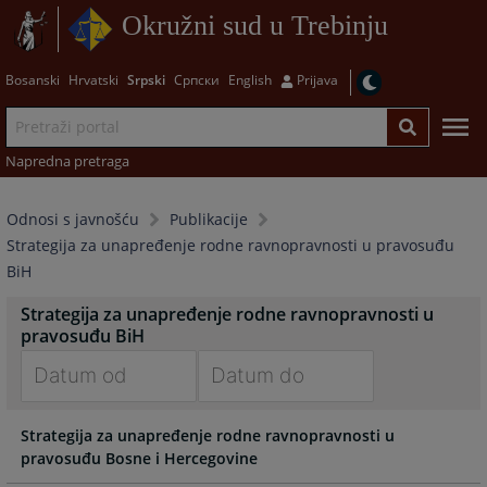
Okružni sud u Trebinju
Bosanski
Hrvatski
Srpski
Српски
English
Prijava
Napredna pretraga
Odnosi s javnošću
Publikacije
Strategija za unapređenje rodne ravnopravnosti u pravosuđu
BiH
Strategija za unapređenje rodne ravnopravnosti u
pravosuđu BiH
Navigate
Navigate
Strategija za unapređenje rodne ravnopravnosti u
forward
forward
pravosuđu Bosne i Hercegovine
to
to
interact
interact