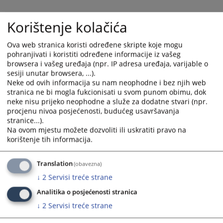
with
with
the
the
Korištenje kolačića
calendar
calendar
and
and
Ova web stranica koristi određene skripte koje mogu
select
select
pohranjivati i koristiti određene informacije iz vašeg
browsera i vašeg uređaja (npr. IP adresa uređaja, varijable o
a
a
sesiji unutar browsera, ...).
date.
date.
Neke od ovih informacija su nam neophodne i bez njih web
Press
Press
stranica ne bi mogla fukcionisati u svom punom obimu, dok
the
the
neke nisu prijeko neophodne a služe za dodatne stvari (npr.
question
question
procjenu nivoa posjećenosti, budućeg usavršavanja
mark
mark
stranice...).
key
key
Na ovom mjestu možete dozvoliti ili uskratiti pravo na
korištenje tih informacija.
to
to
get
get
the
the
Translation
(obavezna)
keyboard
keyboard
↓
2
Servisi treće strane
shortcuts
shortcuts
Analitika o posjećenosti stranica
for
for
↓
2
Servisi treće strane
changing
changing
dates.
dates.