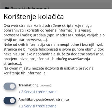
Prateći dokumenti
Korištenje kolačića
Javni konkurs
Ova web stranica koristi određene skripte koje mogu
pohranjivati i koristiti određene informacije iz vašeg
browsera i vašeg uređaja (npr. IP adresa uređaja, varijable o
sesiji unutar browsera, ...).
Neke od ovih informacija su nam neophodne i bez njih web
Trenutno nema upražnjenih pozicija
stranica ne bi mogla fukcionisati u svom punom obimu, dok
neke nisu prijeko neophodne a služe za dodatne stvari (npr.
Trenutno nema upražnjenih pozicija.
procjenu nivoa posjećenosti, budućeg usavršavanja
stranice...).
1399
PREGLEDA
Na ovom mjestu možete dozvoliti ili uskratiti pravo na
korištenje tih informacija.
Translation
(obavezna)
↓
2
Servisi treće strane
Analitika o posjećenosti stranica
↓
2
Servisi treće strane