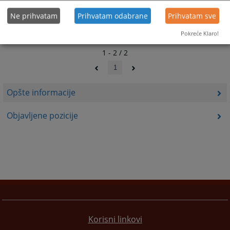
Ne prihvatam
Prihvatam odabrane
Prihvatam sve
Pokreće Klaro!
1 - 2 / 2
1
Opšte informacije
Objavljene pozicije
Korisni linkovi