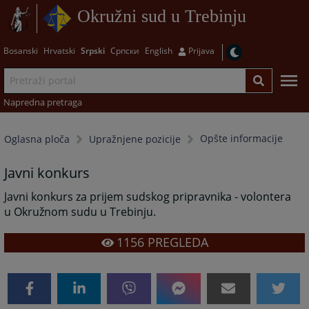
Okružni sud u Trebinju
Bosanski
Hrvatski
Srpski
Српски
English
Prijava
Napredna pretraga
Opšte informacije
Oglasna ploča
Upražnjene pozicije
Javni konkurs
Javni konkurs za prijem sudskog pripravnika - volontera
u Okružnom sudu u Trebinju.
1156
PREGLEDA