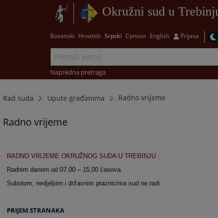
Okružni sud u Trebinj
Bosanski
Hrvatski
Srpski
Српски
English
Prijava
Napredna pretraga
Radno vrijeme
Rad suda
Upute građanima
Radno vrijeme
RADNO VRIJEME OKRUŽNOG SUDA U TREBINJU :
Radnim danom od 07,00 – 15,00 časova.
Subotom, nedjeljom i državnim praznicima sud ne radi.
PRIJEM STRANAKA