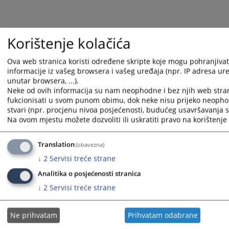
Korištenje kolačića
Ova web stranica koristi određene skripte koje mogu pohranjivati
informacije iz vašeg browsera i vašeg uređaja (npr. IP adresa uređ
unutar browsera, ...).
Neke od ovih informacija su nam neophodne i bez njih web stra
1 - 1 / 1
fukcionisati u svom punom obimu, dok neke nisu prijeko neopho
stvari (npr. procjenu nivoa posjećenosti, budućeg usavršavanja st
1
Na ovom mjestu možete dozvoliti ili uskratiti pravo na korištenje 
Radno vrijeme
Translation
(obavezna)
Uvjerenja i potvrde
↓
2
Servisi treće strane
Analitika o posjećenosti stranica
Ovjere i prepisi
↓
2
Servisi treće strane
Prijem pošte
Ne prihvatam
Prihvatam odabrane
Razgledanje spisa