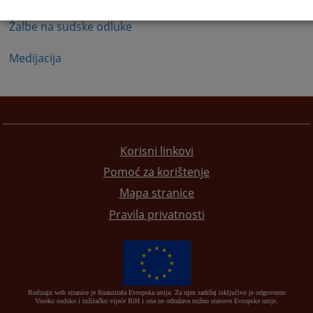
Žalbe na sudske odluke
Medijacija
Korisni linkovi
Pomoć za korištenje
Mapa stranice
Pravila privatnosti
Redizajn web stranice je finansirala Evropska unija. Za njen sadržaj isključivo je odgovorno
Visoko sudsko i tužilačko vijeće BiH i ona ne odražava nužno stavove Evropske unije.