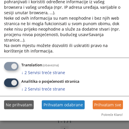
pohranjivati i koristiti određene informacije iz vašeg
select
select
browsera i vašeg uređaja (npr. IP adresa uređaja, varijable o
a
a
sesiji unutar browsera, ...).
date.
date.
Neke od ovih informacija su nam neophodne i bez njih web
stranica ne bi mogla fukcionisati u svom punom obimu, dok
Press
Press
neke nisu prijeko neophodne a služe za dodatne stvari (npr.
the
the
procjenu nivoa posjećenosti, budućeg usavršavanja
question
question
stranice...).
mark
mark
Na ovom mjestu možete dozvoliti ili uskratiti pravo na
key
key
korištenje tih informacija.
to
to
get
get
Translation
(obavezna)
the
the
↓
2
Servisi treće strane
keyboard
keyboard
shortcuts
shortcuts
Analitika o posjećenosti stranica
for
for
↓
2
Servisi treće strane
changing
changing
dates.
dates.
Ne prihvatam
Prihvatam odabrane
Prihvatam sve
Pokreće Klaro!
1 - 1 / 1