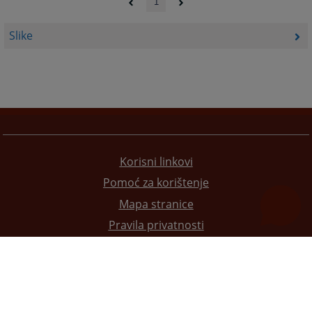
1
Slike
Korisni linkovi
Pomoć za korištenje
Mapa stranice
Pravila privatnosti
Redizajn web stranice je finansirala Evropska unija. Za njen sadržaj isključivo je odgovorno
Visoko sudsko i tužilačko vijeće BiH i ona ne odražava nužno stavove Evropske unije.