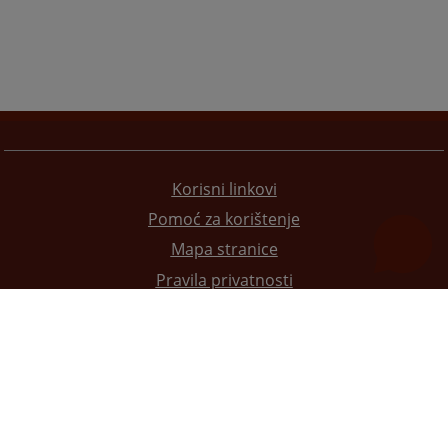
Korisni linkovi
Pomoć za korištenje
Mapa stranice
Pravila privatnosti
Redizajn web stranice je finansirala Evropska unija. Za njen sadržaj isključivo je odgovorno
Visoko sudsko i tužilačko vijeće BiH i ona ne odražava nužno stavove Evropske unije.