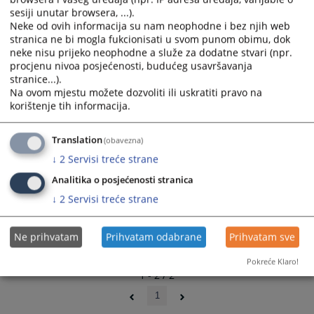
and
and
sesiji unutar browsera, ...).
Neke od ovih informacija su nam neophodne i bez njih web
select
select
stranica ne bi mogla fukcionisati u svom punom obimu, dok
a
a
neke nisu prijeko neophodne a služe za dodatne stvari (npr.
date.
date.
procjenu nivoa posjećenosti, budućeg usavršavanja
Press
Press
stranice...).
the
the
Na ovom mjestu možete dozvoliti ili uskratiti pravo na
question
question
korištenje tih informacija.
mark
mark
key
key
Translation
(obavezna)
to
to
↓
2
Servisi treće strane
get
get
the
the
Analitika o posjećenosti stranica
keyboard
keyboard
↓
2
Servisi treće strane
shortcuts
shortcuts
for
for
Ne prihvatam
Prihvatam odabrane
Prihvatam sve
changing
changing
dates.
dates.
Pokreće Klaro!
1 - 2 / 2
1