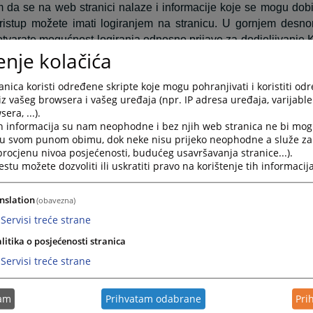
 da se na web stranici nalaze i informacije koje se mogu dobi
ristup možete imati logiranjem na stranicu. U gornjem desn
otvarate mogućnost logiranja odnosno prijave za dodjeljivanje 
enje kolačića
.
nica” se sastoji od šest grupa informacija. Raspoređene su
nica koristi određene skripte koje mogu pohranjivati i koristiti od
iz vašeg browsera i vašeg uređaja (npr. IP adresa uređaja, varijable 
ktuelnosti obuhvata najaktuelnije informacije vezane za svak
era, ...).
o su informacije o aktivnostima koje su se već desile.
h informacija su nam neophodne i bez njih web stranica ne bi mog
i u svom punom obimu, dok neke nisu prijeko neophodne a služe z
Riječ predsjednika sadrži pozdravnu riječ predsjednik
 procjenu nivoa posjećenosti, budućeg usavršavanja stranice...).
šlice i želje za što boljom međusobnom komunikacijom.
tu možete dozvoliti ili uskratiti pravo na korištenje tih informacija
Najava događaja predstavlja najavu budućih događanja 
m događanja.
nslation
(obavezna)
esto postavljana pitanja prikazuje pitanja i odgovore koji su n
Servisi treće strane
 vezana su za rad suda ili druge aktivnosti vezane za sam sud.
litika o posjećenosti stranica
aspored suđenja prikazuje detaljne informacije o suđenjima 
Servisi treće strane
ki period.
ijesti iz pravosuđa obuhvata informacije koje su vezane z
tam
Prihvatam odabrane
Pri