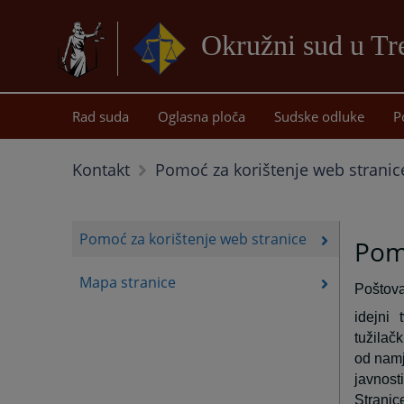
Okružni sud u Tr
Rad suda
Oglasna ploča
Sudske odluke
P
Kontakt
Pomoć za korištenje web stranic
Pomoć za korištenje web stranice
Pomo
Mapa stranice
Poštova
idejni
tužilač
od namj
javnosti
Stranice