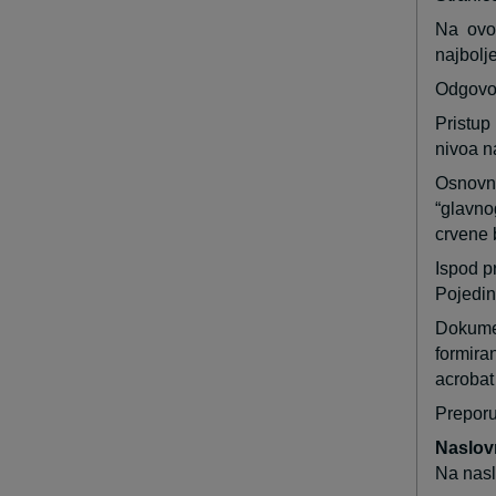
Na ovom
najbolj
Odgovor
Pristup
nivoa na
Osnovni
“glavno
crvene b
Ispod p
Pojedin
Dokumen
formira
acrobat 
Preporu
Naslov
Na nasl