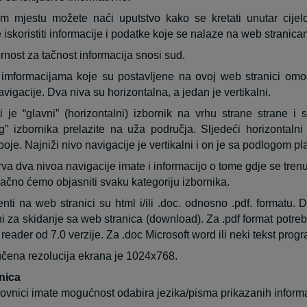
 mjestu možete naći uputstvo kako se kretati unutar cijel
e iskoristiti informacije i podatke koje se nalaze na web stranica
nost za tačnost informacija snosi sud.
 imformacijama koje su postavljene na ovoj web stranici omo
vigacije. Dva niva su horizontalna, a jedan je vertikalni.
 je “glavni” (horizontalni) izbornik na vrhu strane strane i 
g” izbornika prelazite na uža područja. Sljedeći horizontalni
oje. Najniži nivo navigacije je vertikalni i on je sa podlogom pl
rva dva nivoa navigacije imate i informacijo o tome gdje se trenu
ačno ćemo objasniti svaku kategoriju izbornika.
ti na web stranici su html i/ili .doc. odnosno .pdf. formatu. D
ni za skidanje sa web stranica (download). Za .pdf format potr
reader od 7.0 verzije. Za .doc Microsoft word ili neki tekst prog
čena rezolucija ekrana je 1024x768.
nica
ovnici imate mogućnost odabira jezika/pisma prikazanih informa