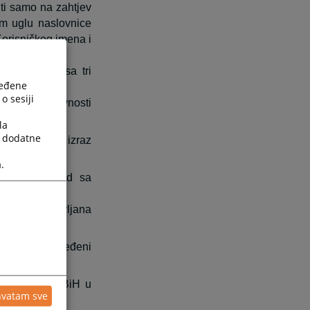
ti samo na zahtjev
om uglu naslovnice
Korisničkog imena i
 u dva reda sa tri
ređene
o sesiji
odnevne aktivnosti
la
a dodatne
a suda kao izraz
.
važnih za sud sa
ajčešće postavljana
u sudu za određeni
a pravosuđe BiH u
hvatam sve