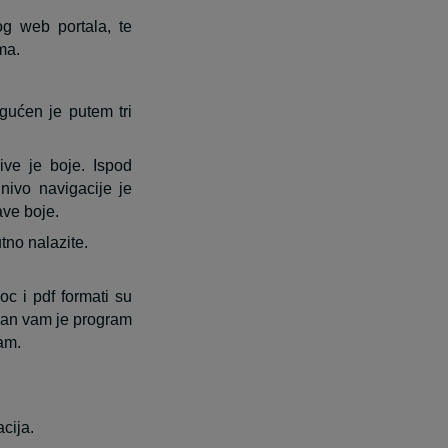
og web portala, te
ma.
gućen je putem tri
sive je boje. Ispod
 nivo navigacije je
ave boje.
tno nalazite.
oc i pdf formati su
eban vam je program
ram.
cija.