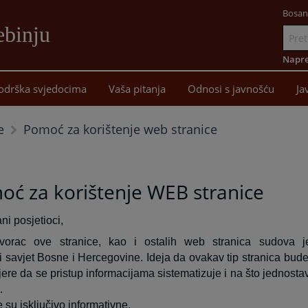
Bosan
ebinju
Idi
na
Napre
sadržaj
odrška svjedocima
Vaša pitanja
Odnosi s javnošću
Ja
Pomoć za korištenje web stranice
e
ć za korištenje WEB stranice
ni posjetioci,
 tvorac ove stranice, kao i ostalih web stranica sudova j
ki savjet Bosne i Hercegovine. Ideja da ovakav tip stranica bude
ere da se pristup informacijama sistematizuje i na što jednosta
.
 su isključivo informativne.