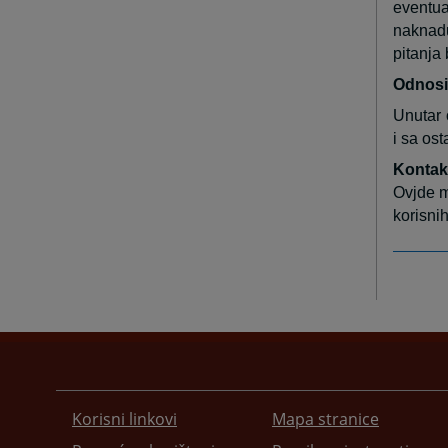
eventua
naknadu
pitanja 
Odnosi
Unutar 
i sa ost
Kontak
Ovjde m
korisni
Korisni linkovi
Mapa stranice