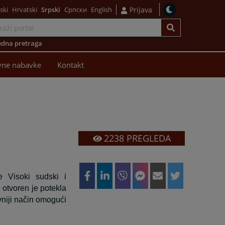
ski
Hrvatski
Srpski
Српски
English
Prijava
dna pretraga
vne nabavke
Kontakt
2238
PREGLEDA
e Visoki sudski i
 otvoren je potekla
vniji način omogući