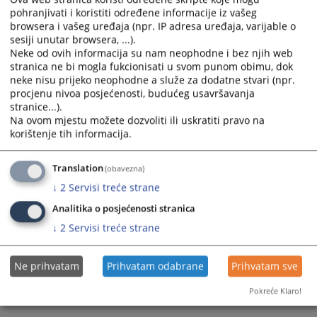
pohranjivati i koristiti određene informacije iz vašeg
calendar
calendar
browsera i vašeg uređaja (npr. IP adresa uređaja, varijable o
and
and
sesiji unutar browsera, ...).
select
select
Neke od ovih informacija su nam neophodne i bez njih web
a
a
stranica ne bi mogla fukcionisati u svom punom obimu, dok
date.
date.
neke nisu prijeko neophodne a služe za dodatne stvari (npr.
Press
Press
procjenu nivoa posjećenosti, budućeg usavršavanja
the
the
stranice...).
Na ovom mjestu možete dozvoliti ili uskratiti pravo na
question
question
korištenje tih informacija.
mark
mark
key
key
to
to
Translation
(obavezna)
get
get
↓
2
Servisi treće strane
the
the
Analitika o posjećenosti stranica
keyboard
keyboard
↓
2
Servisi treće strane
shortcuts
shortcuts
for
for
changing
changing
Ne prihvatam
Prihvatam odabrane
Prihvatam sve
dates.
dates.
Pokreće Klaro!