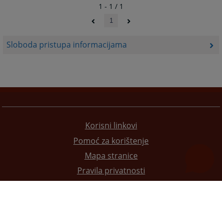
1 - 1 / 1
1
Sloboda pristupa informacijama
Korisni linkovi
Pomoć za korištenje
Mapa stranice
Pravila privatnosti