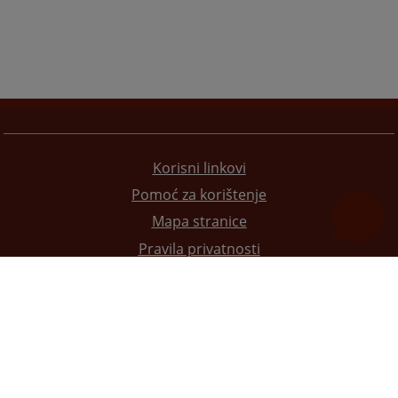
Korisni linkovi
Pomoć za korištenje
Mapa stranice
Pravila privatnosti
Redizajn web stranice je finansirala Evropska unija. Za njen sadržaj isključivo je odgovorno
Visoko sudsko i tužilačko vijeće BiH i ona ne odražava nužno stavove Evropske unije.