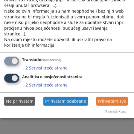
Sudska policija
Razgledanje spisa
sesiji unutar browsera, ...).
Sudije suda
Neke od ovih informacija su nam neophodne i bez njih web
Akti suda
Žalbe na sudske odluke
stranica ne bi mogla fukcionisati u svom punom obimu, dok
Dodatne sudije
neke nisu prijeko neophodne a služe za dodatne stvari (npr.
Medijacija
procjenu nivoa posjećenosti, budućeg usavršavanja
Stručni saradnici
stranice...).
Na ovom mjestu možete dozvoliti ili uskratiti pravo na
Službenici i namještenici
korištenje tih informacija.
Translation
(obavezna)
↓
2
Servisi treće strane
Analitika o posjećenosti stranica
↓
2
Servisi treće strane
Ne prihvatam
Prihvatam odabrane
Prihvatam sve
Pokreće Klaro!