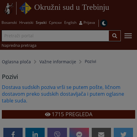
Okružni sud u Trebinju
Bosanski
Hrvatski
Srpski
Српски
English
Prijava
Napredna pretraga
Pozivi
Oglasna ploča
Važne informacije
Pozivi
Dostava sudskih poziva vrši se putem pošte, ličnom
dostavom preko sudskih dostavljača i putem oglasne
table suda.
1715
PREGLEDA