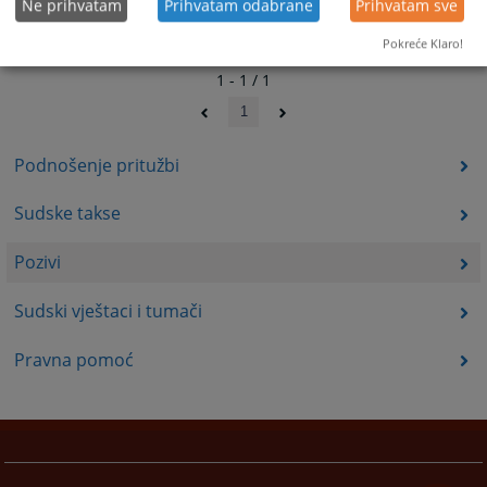
Ne prihvatam
Prihvatam odabrane
Prihvatam sve
Pokreće Klaro!
1 - 1 / 1
1
Podnošenje pritužbi
Sudske takse
Pozivi
Sudski vještaci i tumači
Pravna pomoć