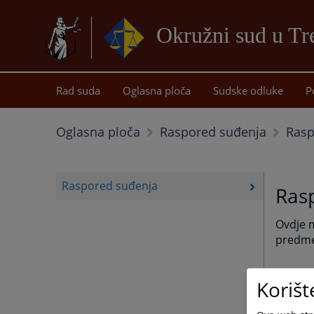
Okružni sud u Tr
Rad suda
Oglasna ploča
Sudske odluke
P
Rasp
Oglasna ploča
Raspored suđenja
Raspored suđenja
Ras
Ovdje m
predme
Korišt