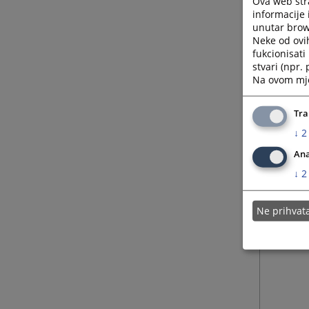
Ova web stra
informacije 
unutar brows
Neke od ovi
fukcionisat
stvari (npr.
Na ovom mjes
Tra
↓
2
Ana
↓
2
Ne prihva