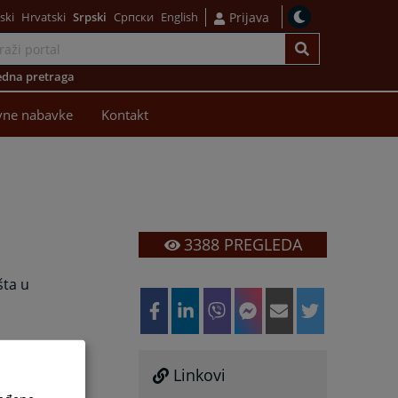
ski
Hrvatski
Srpski
Српски
English
Prijava
dna pretraga
vne nabavke
Kontakt
3388
PREGLEDA
šta u
Linkovi