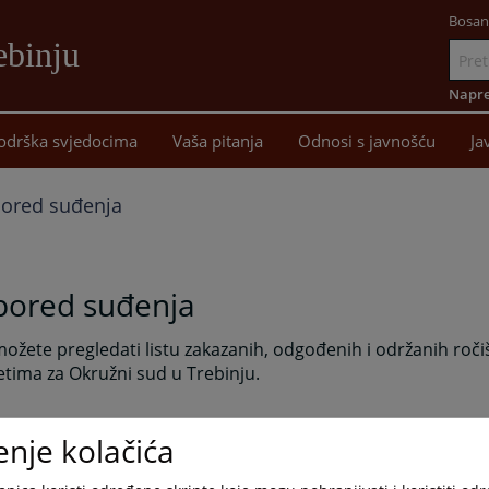
Bosan
ebinju
Idi
na
Napre
sadržaj
odrška svjedocima
Vaša pitanja
Odnosi s javnošću
Ja
ored suđenja
pored suđenja
ožete pregledati listu zakazanih, odgođenih i održanih roči
tima za Okružni sud u Trebinju.
enje kolačića