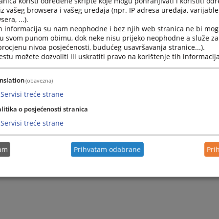
nica koristi određene skripte koje mogu pohranjivati i koristiti od
iz vašeg browsera i vašeg uređaja (npr. IP adresa uređaja, varijable 
era, ...).
h informacija su nam neophodne i bez njih web stranica ne bi mog
i u svom punom obimu, dok neke nisu prijeko neophodne a služe z
 procjenu nivoa posjećenosti, budućeg usavršavanja stranice...).
tu možete dozvoliti ili uskratiti pravo na korištenje tih informacija
nslation
(obavezna)
Servisi treće strane
litika o posjećenosti stranica
Servisi treće strane
tam
Prihvatam odabrane
Pri