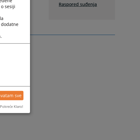
ređene
Raspored suđenja
o sesiji
la
a dodatne
.
hvatam sve
Pokreće Klaro!