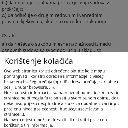
b.) da odlučuje o žalbama protiv rješenja sudova za
prekršaje;
c.) da odlučuje o drugim redovnim i vanrednim
pravnim lijekovima, ako je to određeno zakonom.
Ostalo
a.) da rješava o sukobu mjesne nadležnosti između
osnovnih sudova sa svog područja u skladu sa
zakonom;
Korištenje kolačića
b.) da odlučuje o prenosu mjesne nadležnosti sa
jednog osnovnog suda na drugi osnovni sud na svom
Ova web stranica koristi određene skripte koje mogu
području;
pohranjivati i koristiti određene informacije iz vašeg
c.) da odlučuje o brisanju osude i prestanku mjera
browsera i vašeg uređaja (npr. IP adresa uređaja, varijable o
sesiji unutar browsera, ...).
bezbjednosti i pravnih posljedica osude, na osnovu
Neke od ovih informacija su nam neophodne i bez njih web
sudske odluke;
stranica ne bi mogla fukcionisati u svom punom obimu, dok
d.) da postupa po molbama za pomilovanje u skladu sa
neke nisu prijeko neophodne a služe za dodatne stvari (npr.
zakonom;
procjenu nivoa posjećenosti, budućeg usavršavanja
e.) da rješava o priznanju odluka stranih sudova,
stranice...).
stranih trgovačkih sudova i stranih arbitraža;
Na ovom mjestu možete dozvoliti ili uskratiti pravo na
korištenje tih informacija.
f.) da pruža međunarodnu pravnu pomoć u krivičnim