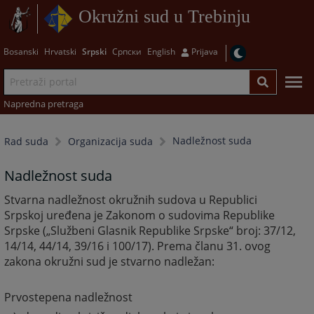
Okružni sud u Trebinju
Bosanski
Hrvatski
Srpski
Српски
English
Prijava
Napredna pretraga
Nadležnost suda
Rad suda
Organizacija suda
Nadležnost suda
Stvarna nadležnost okružnih sudova u Republici
Srpskoj uređena je Zakonom o sudovima Republike
Srpske („Službeni Glasnik Republike Srpske“ broj: 37/12,
14/14, 44/14, 39/16 i 100/17). Prema članu 31. ovog
zakona okružni sud je stvarno nadležan:
Prvostepena nadležnost