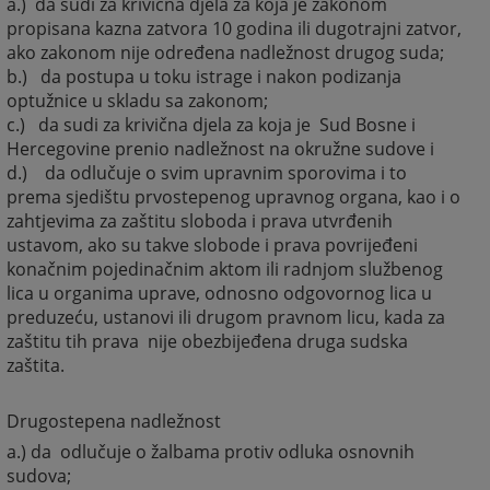
a.) da sudi za krivična djela za koja je zakonom
propisana kazna zatvora 10 godina ili dugotrajni zatvor,
ako zakonom nije određena nadležnost drugog suda;
b.) da postupa u toku istrage i nakon podizanja
optužnice u skladu sa zakonom;
c.) da sudi za krivična djela za koja je Sud Bosne i
Hercegovine prenio nadležnost na okružne sudove i
d.) da odlučuje o svim upravnim sporovima i to
prema sjedištu prvostepenog upravnog organa, kao i o
zahtjevima za zaštitu sloboda i prava utvrđenih
ustavom, ako su takve slobode i prava povrijeđeni
konačnim pojedinačnim aktom ili radnjom službenog
lica u organima uprave, odnosno odgovornog lica u
preduzeću, ustanovi ili drugom pravnom licu, kada za
zaštitu tih prava nije obezbijeđena druga sudska
zaštita.
Drugostepena nadležnost
a.) da odlučuje o žalbama protiv odluka osnovnih
sudova;