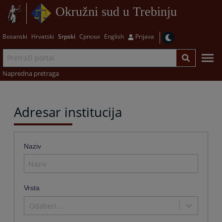
Okružni sud u Trebinju
Bosanski
Hrvatski
Srpski
Српски
English
Prijava
Napredna pretraga
Adresar institucija
Naziv
Vrsta
Odaberi...