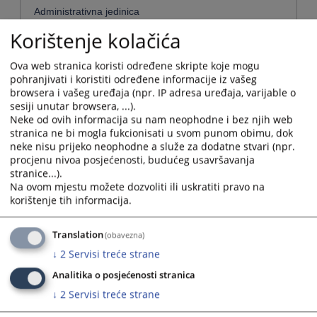
Administrativna jedinica
Korištenje kolačića
Odaberi...
Ova web stranica koristi određene skripte koje mogu
pohranjivati i koristiti određene informacije iz vašeg
browsera i vašeg uređaja (npr. IP adresa uređaja, varijable o
sesiji unutar browsera, ...).
Naziv
Neke od ovih informacija su nam neophodne i bez njih web
Okružni sud u Trebinju
stranica ne bi mogla fukcionisati u svom punom obimu, dok
neke nisu prijeko neophodne a služe za dodatne stvari (npr.
Naziv institucije:
Okružni sud u Trebinju
procjenu nivoa posjećenosti, budućeg usavršavanja
Adresa:
Vojvode Stepe Stepanovića br. 18, 89101 Trebinje
stranice...).
Telefon:
+387 59 491 400
Na ovom mjestu možete dozvoliti ili uskratiti pravo na
Telefaks:
+387 59 491 410
korištenje tih informacija.
Adresa elektronske pošte:
oksud-trebinje@pravosudje.ba
Web stranica:
https://oksud-trebinje.pravosudje.ba
Translation
(obavezna)
Radno vrijeme:
07:00-15:00
↓
2
Servisi treće strane
Predsjednik:
Bojan Stević.
Analitika o posjećenosti stranica
Potvrde koje
Okružni sud u Trebinju izdaje uvjerenja da li je kod ovog
se mogu
suda pokrenut upravni spor u odnosu na podnosioca
↓
2
Servisi treće strane
dobiti u sudu:
zahtjeva za izdavanje uvjerenja.
Potpredsjednik:
Duško Popić