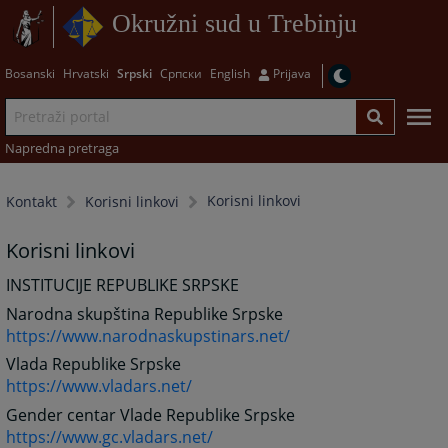
Okružni sud u Trebinju
Bosanski
Hrvatski
Srpski
Српски
English
Prijava
Napredna pretraga
Korisni linkovi
Kontakt
Korisni linkovi
Korisni linkovi
INSTITUCIJE REPUBLIKE SRPSKE
Narodna skupština Republike Srpske
https://www.narodnaskupstinars.net/
Vlada Republike Srpske
https://www.vladars.net/
Gender centar Vlade Republike Srpske
https://www.gc.vladars.net/