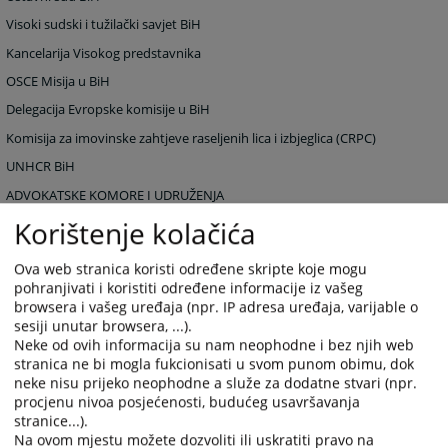
Visoki sudski i tužilački savjet BiH
Kancelarija Visokog predstavnika
OSCE Misija u BiH
Delegacija Evropske komisije u BiH
Komisija za imovinske zahtjeve raseljenih lica i izbjeglica (CRPC)
UNHCR BiH
ADVOKATSKE KOMORE I UDRUŽENJA
Korištenje kolačića
ADVOKATSKA KOMORA REPUBLIKE SRPSKE
ADVOKATSKA KOMORA FEDERACIJE BOSNE I HERCEGOVINE
Ova web stranica koristi određene skripte koje mogu
SUDSKA PRAKSA NA INTERNETU
pohranjivati i koristiti određene informacije iz vašeg
browsera i vašeg uređaja (npr. IP adresa uređaja, varijable o
BAZE PRAVNIH PROPISA
sesiji unutar browsera, ...).
Neke od ovih informacija su nam neophodne i bez njih web
stranica ne bi mogla fukcionisati u svom punom obimu, dok
neke nisu prijeko neophodne a služe za dodatne stvari (npr.
procjenu nivoa posjećenosti, budućeg usavršavanja
MEĐUNARODNE ORGANIZACIJE I SUDOVI
stranice...).
UJEDINJENE NACIJE
Na ovom mjestu možete dozvoliti ili uskratiti pravo na