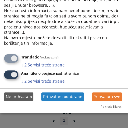
and
and
sesiji unutar browsera, ...).
Neke od ovih informacija su nam neophodne i bez njih web
select
select
stranica ne bi mogla fukcionisati u svom punom obimu, dok
a
a
neke nisu prijeko neophodne a služe za dodatne stvari (npr.
date.
date.
procjenu nivoa posjećenosti, budućeg usavršavanja
Press
Press
stranice...).
the
the
Na ovom mjestu možete dozvoliti ili uskratiti pravo na
question
question
korištenje tih informacija.
mark
mark
key
key
Translation
(obavezna)
to
to
↓
2
Servisi treće strane
get
get
the
the
Analitika o posjećenosti stranica
keyboard
keyboard
↓
2
Servisi treće strane
shortcuts
shortcuts
for
for
Ne prihvatam
Prihvatam odabrane
Prihvatam sve
changing
changing
dates.
dates.
Pokreće Klaro!
1 - 2 / 2
1