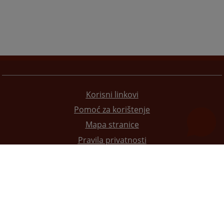
Korisni linkovi
Pomoć za korištenje
Mapa stranice
Pravila privatnosti
Redizajn web stranice je finansirala Evropska unija. Za njen sadržaj isključivo je odgovorno
Visoko sudsko i tužilačko vijeće BiH i ona ne odražava nužno stavove Evropske unije.