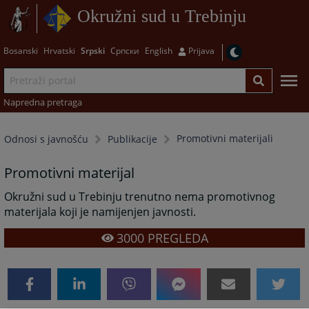
Okružni sud u Trebinju
Bosanski
Hrvatski
Srpski
Српски
English
Prijava
Napredna pretraga
Promotivni materijali
Odnosi s javnošću
Publikacije
Promotivni materijal
Okružni sud u Trebinju trenutno nema promotivnog
materijala koji je namijenjen javnosti.
3000
PREGLEDA