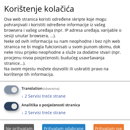
Korištenje kolačića
Ova web stranica koristi određene skripte koje mogu
pohranjivati i koristiti određene informacije iz vašeg
browsera i vašeg uređaja (npr. IP adresa uređaja, varijable o
sesiji unutar browsera, ...).
Neke od ovih informacija su nam neophodne i bez njih web
stranica ne bi mogla fukcionisati u svom punom obimu, dok
neke nisu prijeko neophodne a služe za dodatne stvari (npr.
procjenu nivoa posjećenosti, budućeg usavršavanja
stranice...).
Na ovom mjestu možete dozvoliti ili uskratiti pravo na
korištenje tih informacija.
Translation
(obavezna)
↓
2
Servisi treće strane
Analitika o posjećenosti stranica
↓
2
Servisi treće strane
Ne prihvatam
Prihvatam odabrane
Prihvatam sve