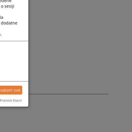
ređene
o sesiji
la
a dodatne
e.ba
.
je.ba
hvatam sve
Pokreće Klaro!