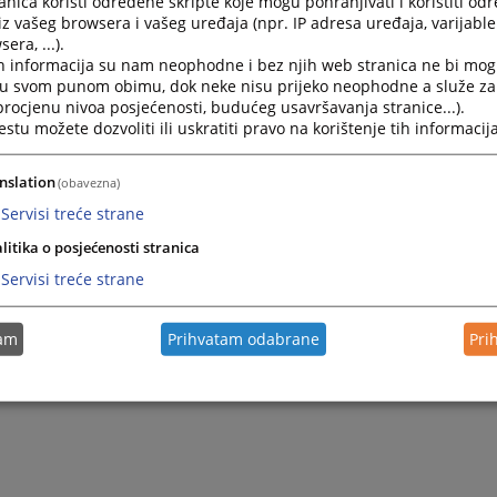
nica koristi određene skripte koje mogu pohranjivati i koristiti od
iz vašeg browsera i vašeg uređaja (npr. IP adresa uređaja, varijable 
web
https://oksud-trebinje.pravosudje.ba
/
era, ...).
e-mail
oksud-trebinje@pravosudje.ba
h informacija su nam neophodne i bez njih web stranica ne bi mog
i u svom punom obimu, dok neke nisu prijeko neophodne a služe z
 procjenu nivoa posjećenosti, budućeg usavršavanja stranice...).
 sve zaposlene u sudu:
ime.prezime@pravosudj
tu možete dozvoliti ili uskratiti pravo na korištenje tih informacija
npr. marko.maric@pravosud
nslation
(obavezna)
r za podršku svjedocima
Servisi treće strane
tel
+387 59 491 413
litika o posjećenosti stranica
e-mail
podrska-svjedocima.tb@pravosudje.ba
Servisi treće strane
tam
Prihvatam odabrane
Pri