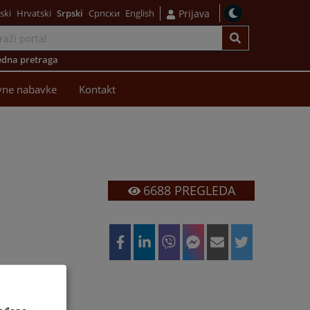
ski
Hrvatski
Srpski
Српски
English
Prijava
dna pretraga
vne nabavke
Kontakt
6688
PREGLEDA