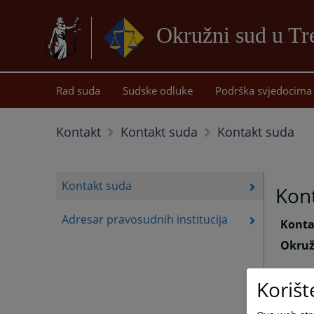
Okružni sud u Tr
Rad suda
Sudske odluke
Podrška svjedocima
Kontakt suda
Kontakt
Kontakt suda
Kontakt suda
Kon
Adresar pravosudnih institucija
Konta
Okruž
Korišt
C