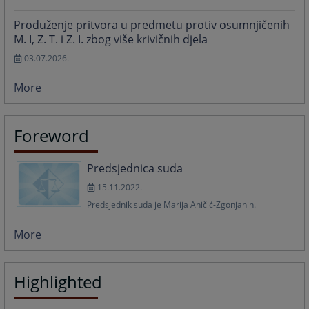
Produženje pritvora u predmetu protiv osumnjičenih
M. I, Z. T. i Z. I. zbog više krivičnih djela
03.07.2026.
More
Foreword
Predsjednica suda
15.11.2022.
Predsjednik suda je Marija Aničić-Zgonjanin.
More
Highlighted