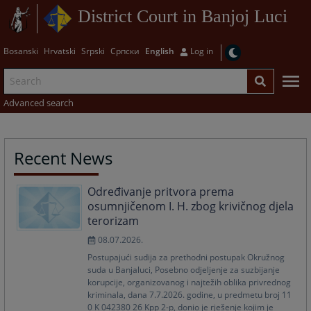
District Court in Banjoj Luci
Bosanski
Hrvatski
Srpski
Српски
English
Log in
Advanced search
Recent News
Određivanje pritvora prema
osumnjičenom I. H. zbog krivičnog djela
terorizam
08.07.2026.
Postupajući sudija za prethodni postupak Okružnog
suda u Banjaluci, Posebno odjeljenje za suzbijanje
korupcije, organizovanog i najtežih oblika privrednog
kriminala, dana 7.7.2026. godine, u predmetu broj 11
0 K 042380 26 Kpp 2-p, donio je rješenje kojim je