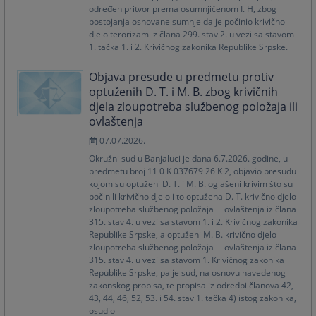
određen pritvor prema osumnjičenom I. H, zbog
postojanja osnovane sumnje da je počinio krivično
djelo terorizam iz člana 299. stav 2. u vezi sa stavom
1. tačka 1. i 2. Krivičnog zakonika Republike Srpske.
Objava presude u predmetu protiv
optuženih D. T. i M. B. zbog krivičnih
djela zloupotreba službenog položaja ili
ovlaštenja
07.07.2026.
Okružni sud u Banjaluci je dana 6.7.2026. godine, u
predmetu broj 11 0 K 037679 26 K 2, objavio presudu
kojom su optuženi D. T. i M. B. oglašeni krivim što su
počinili krivično djelo i to optužena D. T. krivično djelo
zloupotreba službenog položaja ili ovlaštenja iz člana
315. stav 4. u vezi sa stavom 1. i 2. Krivičnog zakonika
Republike Srpske, a optuženi M. B. krivično djelo
zloupotreba službenog položaja ili ovlaštenja iz člana
315. stav 4. u vezi sa stavom 1. Krivičnog zakonika
Republike Srpske, pa je sud, na osnovu navedenog
zakonskog propisa, te propisa iz odredbi članova 42,
43, 44, 46, 52, 53. i 54. stav 1. tačka 4) istog zakonika,
osudio