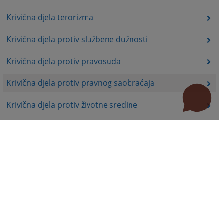
Krivična djela terorizma
Krivična djela protiv službene dužnosti
Krivična djela protiv pravosuđa
Krivična djela protiv pravnog saobraćaja
Krivična djela protiv životne sredine
Krivična djela organizovanog kriminala
Krivična djela iz mržnje
Prekršajno pravo
Professional papers