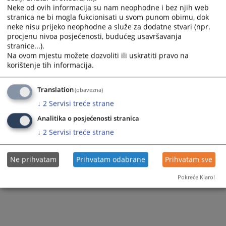
Neke od ovih informacija su nam neophodne i bez njih web
stranica ne bi mogla fukcionisati u svom punom obimu, dok
neke nisu prijeko neophodne a služe za dodatne stvari (npr.
procjenu nivoa posjećenosti, budućeg usavršavanja
stranice...).
Na ovom mjestu možete dozvoliti ili uskratiti pravo na
korištenje tih informacija.
Translation
(obavezna)
↓
2
Servisi treće strane
Analitika o posjećenosti stranica
↓
2
Servisi treće strane
Ne prihvatam
Prihvatam odabrane
Prihvatam sve
Pokreće Klaro!