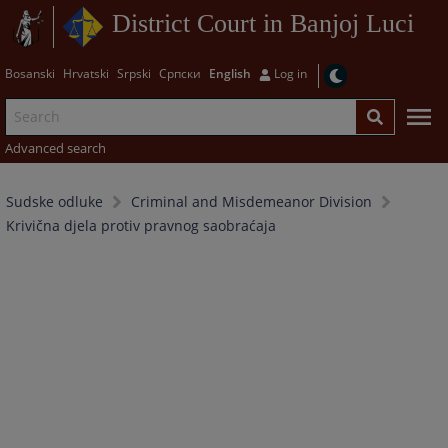
District Court in Banjoj Luci
Bosanski
Hrvatski
Srpski
Српски
English
Log in
Advanced search
Sudske odluke
Criminal and Misdemeanor Division
Krivična djela protiv pravnog saobraćaja