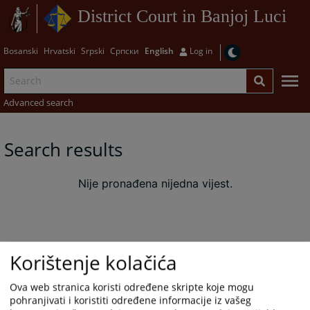
District Court in Banjoj Luci
Bosanski
Hrvatski
Srpski
Српски
English
Log in
Advanced search
Search results
Nije pronađena nijedna vijest.
Korištenje kolačića
Ova web stranica koristi određene skripte koje mogu
pohranjivati i koristiti određene informacije iz vašeg