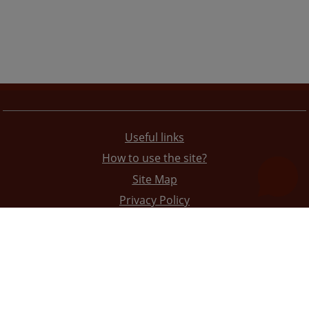
Useful links
How to use the site?
Site Map
Privacy Policy
The redesign of the website was funded by the European Union. It is solely responsible for its content
the High Judicial and Prosecutorial Council of BiH also does not necessarily reflect the views of the
European Union.