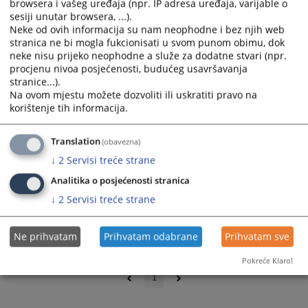
browsera i vašeg uređaja (npr. IP adresa uređaja, varijable o
sesiji unutar browsera, ...).
Neke od ovih informacija su nam neophodne i bez njih web
stranica ne bi mogla fukcionisati u svom punom obimu, dok
neke nisu prijeko neophodne a služe za dodatne stvari (npr.
procjenu nivoa posjećenosti, budućeg usavršavanja
stranice...).
Na ovom mjestu možete dozvoliti ili uskratiti pravo na
korištenje tih informacija.
Translation
(obavezna)
↓
2
Servisi treće strane
Analitika o posjećenosti stranica
↓
2
Servisi treće strane
Ne prihvatam
Prihvatam odabrane
Prihvatam sve
0 - 0 / 0
Pokreće Klaro!
1