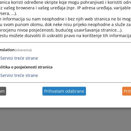
nica koristi određene skripte koje mogu pohranjivati i koristiti od
iz vašeg browsera i vašeg uređaja (npr. IP adresa uređaja, varijable 
era, ...).
h informacija su nam neophodne i bez njih web stranica ne bi mog
i u svom punom obimu, dok neke nisu prijeko neophodne a služe z
 procjenu nivoa posjećenosti, budućeg usavršavanja stranice...).
tu možete dozvoliti ili uskratiti pravo na korištenje tih informacija
nslation
(obavezna)
Servisi treće strane
litika o posjećenosti stranica
Servisi treće strane
tam
Prihvatam odabrane
Pri