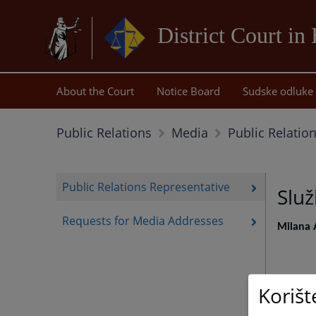
District Court in
About the Court
Notice Board
Sudske odluke
Public Relatio
Public Relations
Media
Public Relations Representative
Služ
Requests for Media Addresses
Milana 
Korišt