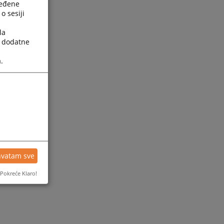
ređene
o sesiji
la
a dodatne
.
hvatam sve
Pokreće Klaro!