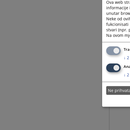
Ova web stra
informacije 
unutar brows
Neke od ovi
fukcionisat
stvari (npr.
Na ovom mjes
Tra
↓
2
Ana
↓
2
Ne prihva