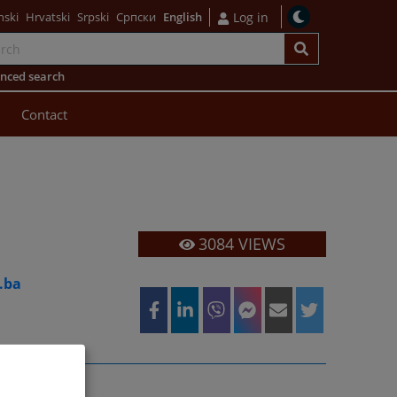
nski
Hrvatski
Srpski
Српски
English
Log in
nced search
Contact
3084
VIEWS
e.ba