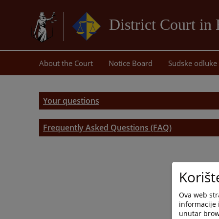
District Court in
About the Court
Notice Board
Sudske odluke
Your questions
Frequently Asked Questions (FAQ)
Frequently Asked Questions (FAQ)
Korišt
Ova web stra
informacije 
unutar brows