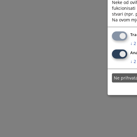
Neke od ovi
fukcionisat
stvari (npr.
Na ovom mjes
Tra
↓
2
Ana
↓
2
Ne prihva