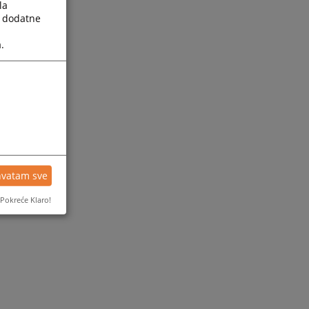
la
a dodatne
.
hvatam sve
Pokreće Klaro!