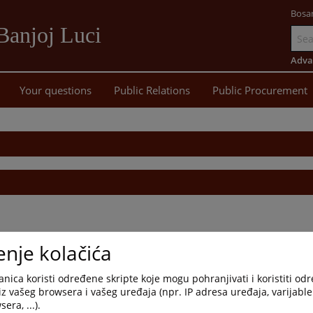
Bosa
 Banjoj Luci
Go
to
Adva
main
Your questions
Public Relations
Public Procurement
content
enje kolačića
nica koristi određene skripte koje mogu pohranjivati i koristiti od
iz vašeg browsera i vašeg uređaja (npr. IP adresa uređaja, varijable 
era, ...).