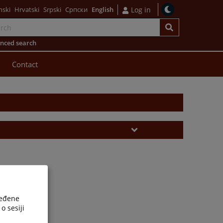
nski
Hrvatski
Srpski
Српски
English
Log in
nced search
Contact
ređene
o sesiji