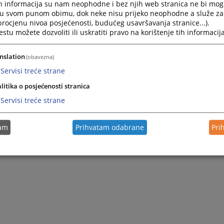
h informacija su nam neophodne i bez njih web stranica ne bi mog
i u svom punom obimu, dok neke nisu prijeko neophodne a služe z
 procjenu nivoa posjećenosti, budućeg usavršavanja stranice...).
tu možete dozvoliti ili uskratiti pravo na korištenje tih informacija
nslation
(obavezna)
Servisi treće strane
litika o posjećenosti stranica
Servisi treće strane
tam
Prihvatam odabrane
Pri