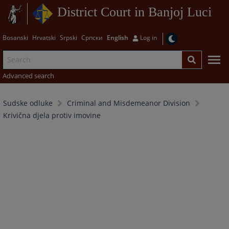
District Court in Banjoj Luci
Bosanski
Hrvatski
Srpski
Српски
English
Log in
Advanced search
Sudske odluke
Criminal and Misdemeanor Division
Krivična djela protiv imovine