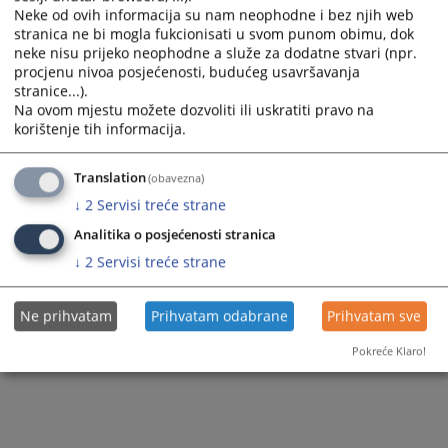
Neke od ovih informacija su nam neophodne i bez njih web
stranica ne bi mogla fukcionisati u svom punom obimu, dok
neke nisu prijeko neophodne a služe za dodatne stvari (npr.
procjenu nivoa posjećenosti, budućeg usavršavanja
stranice...).
Na ovom mjestu možete dozvoliti ili uskratiti pravo na
korištenje tih informacija.
Translation
(obavezna)
↓
2
Servisi treće strane
Analitika o posjećenosti stranica
↓
2
Servisi treće strane
Ne prihvatam
Prihvatam odabrane
Prihvatam sve
Pokreće Klaro!