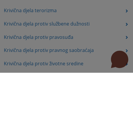
Krivična djela terorizma
Krivična djela protiv službene dužnosti
Krivična djela protiv pravosuđa
Krivična djela protiv pravnog saobraćaja
Krivična djela protiv životne sredine
Krivična djela organizovanog kriminala
Krivična djela iz mržnje
Prekršajno pravo
Professional papers