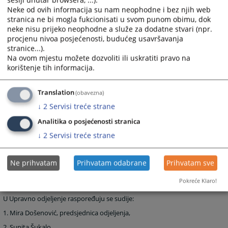
sesiji unutar browsera, ...).
Neke od ovih informacija su nam neophodne i bez njih web
U Građansko odjeljenje raspoređuju se sudije:
stranica ne bi mogla fukcionisati u svom punom obimu, dok
1. Nevenka Mitrić, predsjednica odjeljenja,
neke nisu prijeko neophodne a služe za dodatne stvari (npr.
procjenu nivoa posjećenosti, budućeg usavršavanja
2. Borislav Trifunović,
stranice...).
3. Mirjana Radević,
Na ovom mjestu možete dozvoliti ili uskratiti pravo na
korištenje tih informacija.
4. Jelena Božić,
5. Dragomir Obradović,
Translation
(obavezna)
6. Dragomirka Stanojević,
↓
2
Servisi treće strane
7. Gordana Ratković,
Analitika o posjećenosti stranica
8. Šejla Husić,
↓
2
Servisi treće strane
9. Danijela Šarčević,
10. Gordana Vinojčić-Topić.
Ne prihvatam
Prihvatam odabrane
Prihvatam sve
Pokreće Klaro!
4. UPRAVNO ODJELJENJE
U Upravno odjeljenje raspoređuju se sudije:
1. Mira Došenović, predsjednica odjeljenja,
2. Sunita Šukalo,