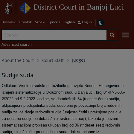
District Court in Banjoj Luci
Bosanski
Hrvatski
Srpski
Српски
English
Log in
Advanced search
Judges
About the Court
Court Staff
Sudije suda
Odlukom Visokog sudskog i tužilačkog savjeta Bosne i Hercegovine o
izmjeni sistematizacije u Okružnom sudu u Banjaluci, broj 04-07-3-686-
2/2022 od 9.2.2022. godine, sa dotadašnjih 34 (trideset četiri) sudija,
uključujući i predsjednika suda, odobreno je povećanje
broja redovnih
sudija za još dvoje redovnih sudija (umjesto četiri upražnjene pozicije
za dodatne sudije po dotadašnjoj sistematizaciji), tako da je novom
sistematizacijom propisan ukupan broj od 36 (trideset šest) redovnih
sudija, uključujući i predsjednika suda, dok su brisane iz