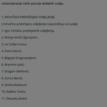
sistematizacije četiri pozicije dodatnih sudija.
1. KRIVIČNO-PREKRŠAJNO ODJELJENJE
U
Krivično-prekršajno odjeljenje raspoređuju se sudije:
1. Igor Cimeša, predsjednik odjeljenja,
2. Marija Aničić-Zgonjanin,
3. mr Srđan Forca,
4. Pane Gavrić,
5. Blagoje Dragosavljević,
6. Branimir Jukić,
7. Dragan Uletilović,
8. Zorica Baroš,
9. Siniša Marković,
10. Dalibor Vrećo,
11. Desanka Đukić.