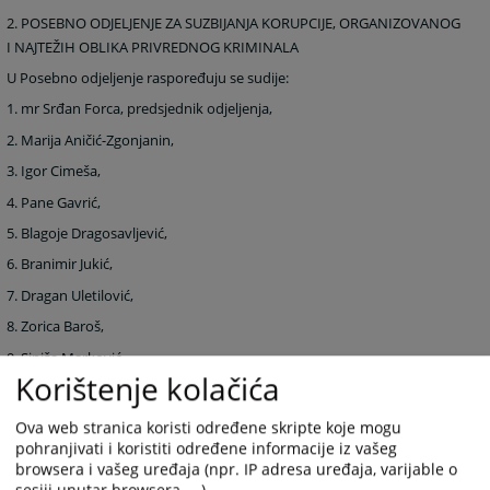
2. POSEBNO ODJELJENJE ZA SUZBIJANJA KORUPCIJE, ORGANIZOVANOG
I NAJTEŽIH OBLIKA PRIVREDNOG KRIMINALA
U Posebno odjeljenje raspoređuju se sudije:
1. mr Srđan Forca, predsjednik odjeljenja,
2. Marija Aničić-Zgonjanin,
3. Igor Cimeša,
4. Pane Gavrić,
5. Blagoje Dragosavljević,
6. Branimir Jukić,
7. Dragan Uletilović,
8. Zorica Baroš,
9. Siniša Marković,
Korištenje kolačića
10. Dalibor Vrećo,
11. Desanka Đukić.
Ova web stranica koristi određene skripte koje mogu
pohranjivati i koristiti određene informacije iz vašeg
browsera i vašeg uređaja (npr. IP adresa uređaja, varijable o
3. GRAĐANSKO ODJELJENJE