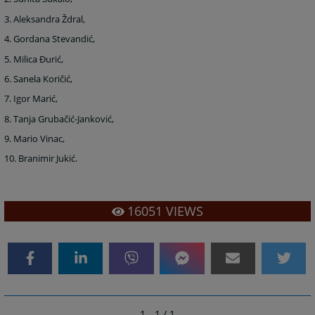
3. Aleksandra Ždral,
4. Gordana Stevandić,
5. Milica Đurić,
6. Sanela Koričić,
7. Igor Marić,
8. Tanja Grubačić-Janković,
9. Mario Vinac,
10.
Branimir Jukić.
16051
VIEWS
1 - 1 / 1