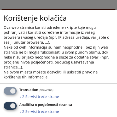
1911
VIEWS
Korištenje kolačića
Ova web stranica koristi određene skripte koje mogu
pohranjivati i koristiti određene informacije iz vašeg
browsera i vašeg uređaja (npr. IP adresa uređaja, varijable o
sesiji unutar browsera, ...).
Neke od ovih informacija su nam neophodne i bez njih web
stranica ne bi mogla fukcionisati u svom punom obimu, dok
neke nisu prijeko neophodne a služe za dodatne stvari (npr.
procjenu nivoa posjećenosti, budućeg usavršavanja
stranice...).
Na ovom mjestu možete dozvoliti ili uskratiti pravo na
korištenje tih informacija.
Translation
(obavezna)
↓
2
Servisi treće strane
Analitika o posjećenosti stranica
↓
2
Servisi treće strane