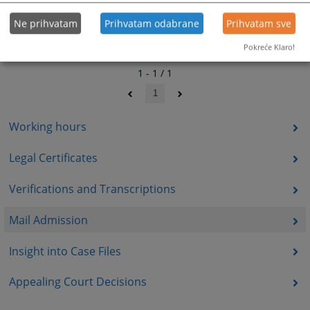
Ne prihvatam
Prihvatam odabrane
Prihvatam sve
Pokreće Klaro!
1 - 1 / 1
1
Working hours
Legal Certificates
Verifications and Transcriptions
Mail Admission
Insight into Case Files
Appealing Court Decisions