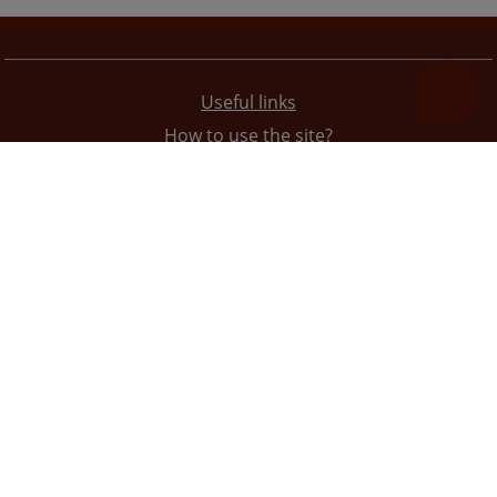
Useful links
How to use the site?
Site Map
Privacy Policy
The redesign of the website was funded by the European Union. It is solely responsible for its content
the High Judicial and Prosecutorial Council of BiH also does not necessarily reflect the views of the
European Union.
© 2021
High Judicial and Prosecutorial Council