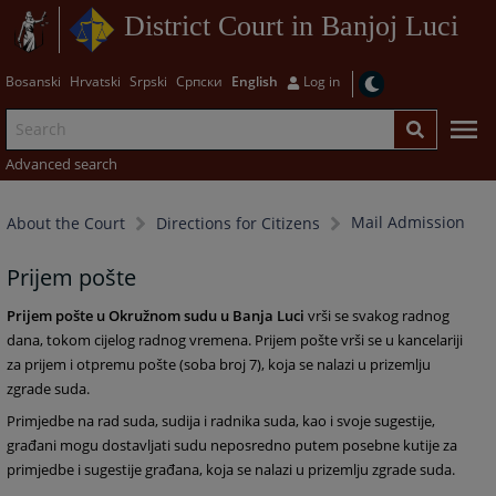
District Court in Banjoj Luci
Bosanski
Hrvatski
Srpski
Српски
English
Log in
Advanced search
Mail Admission
About the Court
Directions for Citizens
Prijem pošte
Prijem pošte u Okružnom sudu u Banja Luci
vrši se svakog radnog
dana, tokom cijelog radnog vremena. Prijem pošte vrši se u kancelariji
za prijem i otpremu pošte (soba broj 7), koja se nalazi u prizemlju
zgrade suda.
Primjedbe na rad suda, sudija i radnika suda, kao i svoje sugestije,
građani mogu dostavljati sudu neposredno putem posebne kutije za
primjedbe i sugestije građana, koja se nalazi u prizemlju zgrade suda.