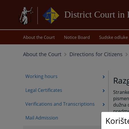
District Court in
About the Court
Notice Board
Sudske odluke
About the Court
Directions for Citizens
Working hours
Razg
Legal Certificates
Strank
pismeni
Verifications and Transcriptions
dužna d
predmet
punomo
Mail Admission
Korišt
postupa