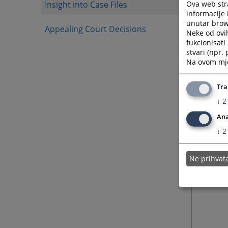
fotoko
Ova web stra
Insight into Case Files
informacije 
Za razg
unutar brows
odobre
Appealing Court Decisions
Neke od ovi
fukcionisat
Ako lic
stvari (npr.
pristu
Na ovom mjes
standar
Za foto
Tra
stranici
↓
2
Ana
↓
2
Ne prihva