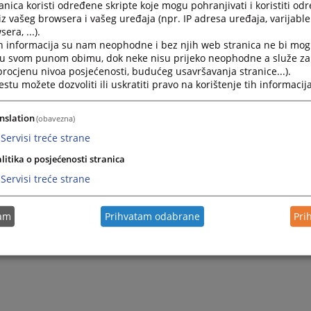
pirati pod njegovim nadzorom, u skladu sa odlukom postupa
nica koristi određene skripte koje mogu pohranjivati i koristiti od
iz vašeg browsera i vašeg uređaja (npr. IP adresa uređaja, varijable 
ledanje i fotokopiranje sudskih spisa koji su arhivirani, potr
era, ...).
nje predsjednika suda.
h informacija su nam neophodne i bez njih web stranica ne bi mog
i u svom punom obimu, dok neke nisu prijeko neophodne a služe z
e koje zahtijeva kopiranje ispunjava uslove za kopiranje po
 procjenu nivoa posjećenosti, budućeg usavršavanja stranice...).
pa
informacijama („Službeni glasnik Republike Srpske“ 
tu možete dozvoliti ili uskratiti pravo na korištenje tih informacija
dnu veličinu fotokopija, prvih 10 (deset) strana se ne napla
kopiranje sudskih spisa plaća se novčana naknada u iznosu
nslation
(obavezna)
.
Servisi treće strane
litika o posjećenosti stranica
Servisi treće strane
tam
Prihvatam odabrane
Pri