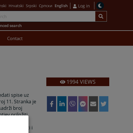
nski
Hrvatski
Srpski
Српски
English
Log in
nced search
Contact
1994
VIEWS
dati spise uz
oj 11. Stranka je
sadrži broj
jev priložiti
obrenja
gu razgledati i