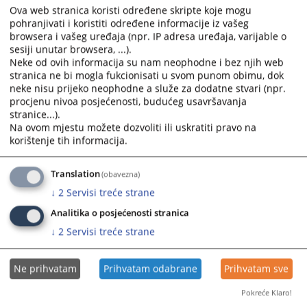
Ova web stranica koristi određene skripte koje mogu
pohranjivati i koristiti određene informacije iz vašeg
browsera i vašeg uređaja (npr. IP adresa uređaja, varijable o
sesiji unutar browsera, ...).
Neke od ovih informacija su nam neophodne i bez njih web
stranica ne bi mogla fukcionisati u svom punom obimu, dok
neke nisu prijeko neophodne a služe za dodatne stvari (npr.
Trenutno nema vijesti
procjenu nivoa posjećenosti, budućeg usavršavanja
stranice...).
Na ovom mjestu možete dozvoliti ili uskratiti pravo na
korištenje tih informacija.
Translation
(obavezna)
↓
2
Servisi treće strane
Analitika o posjećenosti stranica
↓
2
Servisi treće strane
Ne prihvatam
Prihvatam odabrane
Prihvatam sve
Pokreće Klaro!