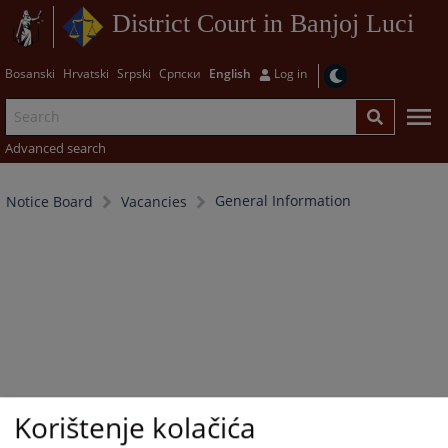
District Court in Banjoj Luci
Bosanski
Hrvatski
Srpski
Српски
English
Log in
Advanced search
General Information
Notice Board
Vacancies
Korištenje kolačića