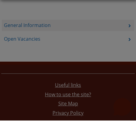
General Information
Open Vacancies
Useful links
How to use the site?
Site Map
Privacy Policy