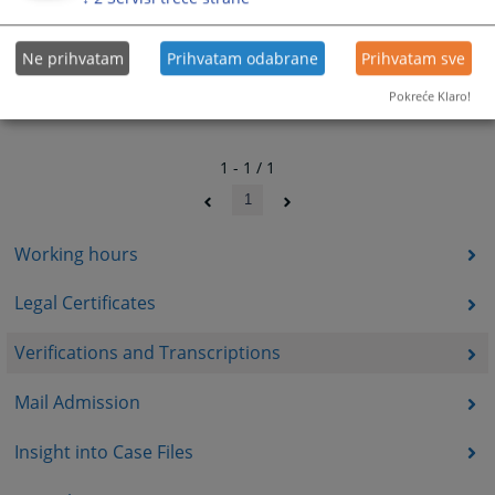
Ne prihvatam
Prihvatam odabrane
Prihvatam sve
Pokreće Klaro!
1 - 1 / 1
1
Working hours
Legal Certificates
Verifications and Transcriptions
Mail Admission
Insight into Case Files