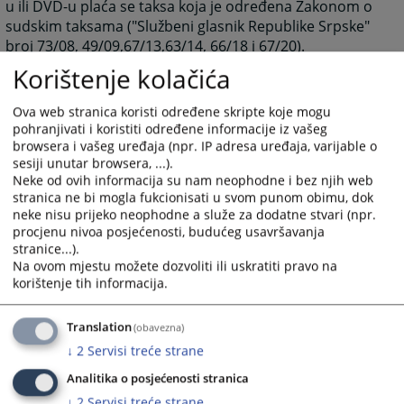
u ili DVD-u plaća se taksa koja je određena Zakonom o
sudskim taksama ("Službeni glasnik Republike Srpske"
broj 73/08, 49/09,67/13,63/14, 66/18 i 67/20).
Korištenje kolačića
1955
VIEWS
Ova web stranica koristi određene skripte koje mogu
pohranjivati i koristiti određene informacije iz vašeg
browsera i vašeg uređaja (npr. IP adresa uređaja, varijable o
sesiji unutar browsera, ...).
Neke od ovih informacija su nam neophodne i bez njih web
stranica ne bi mogla fukcionisati u svom punom obimu, dok
neke nisu prijeko neophodne a služe za dodatne stvari (npr.
procjenu nivoa posjećenosti, budućeg usavršavanja
stranice...).
Na ovom mjestu možete dozvoliti ili uskratiti pravo na
korištenje tih informacija.
Translation
(obavezna)
↓
2
Servisi treće strane
Analitika o posjećenosti stranica
↓
2
Servisi treće strane