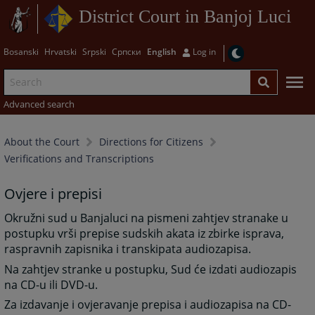
District Court in Banjoj Luci
Bosanski
Hrvatski
Srpski
Српски
English
Log in
Advanced search
About the Court
Directions for Citizens
Verifications and Transcriptions
Ovjere i prepisi
Okružni sud u Banjaluci na pismeni zahtjev stranake u
postupku vrši prepise sudskih akata iz zbirke isprava,
raspravnih zapisnika i transkipata audiozapisa.
Na zahtjev stranke u postupku, Sud će izdati audiozapis
na CD-u ili DVD-u.
Za izdavanje i ovjeravanje prepisa i audiozapisa na CD-