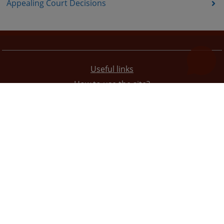
Appealing Court Decisions
Useful links
How to use the site?
Site Map
Privacy Policy
The redesign of the website was funded by the European Union. It is solely responsible for its content
the High Judicial and Prosecutorial Council of BiH also does not necessarily reflect the views of the
European Union.